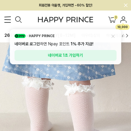
회원전용 아울렛, 가입하면 ~60% 할인!
멤버십 최대 28,000원 혜택
0
10,000
26SS 신상
BEST
BABY[6~12M]
아우터/상의
하의/레깅스
HAPPY PRINCE
네이버로 로그인
하면 Npay 포인트
1%
추가 지급!
네이버로 1초 가입하기