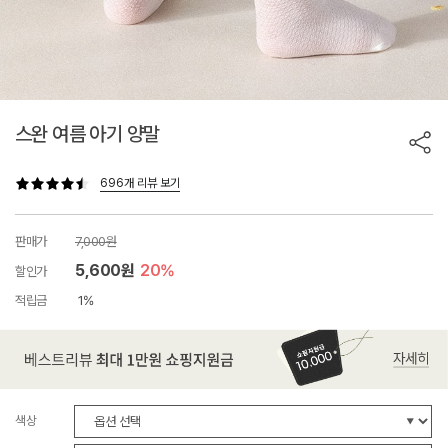
스완 여름 아기 양말
696개 리뷰 보기
판매가
7,000원
5,600원
20%
할인가
적립금
1%
색상