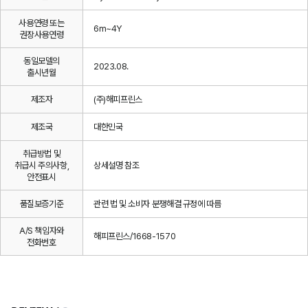
사용연령 또는
6m~4Y
권장사용연령
동일모델의
2023.08.
출시년월
제조자
(주)해피프린스
제조국
대한민국
취급방법 및
취급시 주의사항,
상세설명 참조
안전표시
품질보증기준
관련 법 및 소비자 분쟁해결 규정에 따름
A/S 책임자와
해피프린스/1668-1570
전화번호