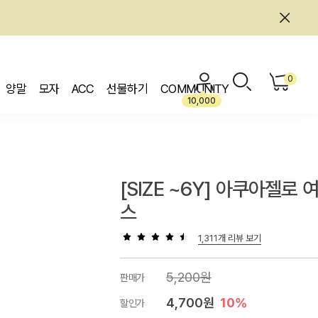
0
양말
모자
ACC
선물하기
COMMUNITY
10,000
[SIZE ~6Y] 아쿠아젤로 
스
1,311개 리뷰 보기
5,200원
판매가
4,700원
10%
할인가