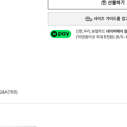
선물하기
사이즈 가이드를 참
신한,우리,농협카드
네이버페이 결
(10만원이상 최대 8천원) (8/5~8
Q&A(188)