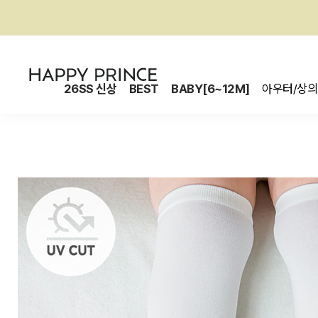
26SS 신상
BEST
BABY[6~12M]
아우터/상의