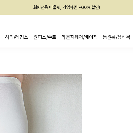
멤버십 최대 28,000원 혜택
하의/레깅스
원피스/수트
라운지웨어/베이직
등원룩/상하복