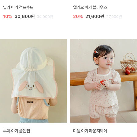
밀라 아기 점프수트
엘리오 아기 블라우스
10%
30,600원
20%
21,600원
34,000원
27,000원
루야 아기 플랩캡
미렐 아기 라운지웨어