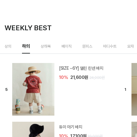
WEEKLY BEST
하의
상의
상하복
베이직
원피스
바디수트
모자
[SIZE ~6Y] 델린 린넨 바지
10%
21,600원
24,000원
듀이 아기 바지
10%
17,100원
19,000원