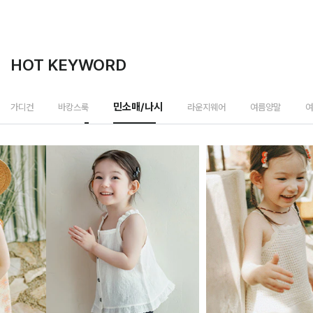
HOT KEYWORD
민소매/나시
가디건
바캉스룩
라운지웨어
여름양말
여