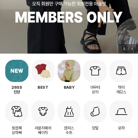
5
/
6
아우터
하의
26SS
BEST
BABY
상의
레깅스
신상
등원룩
라운지웨어
원피스
양말
모자
상하복
베이직
수트