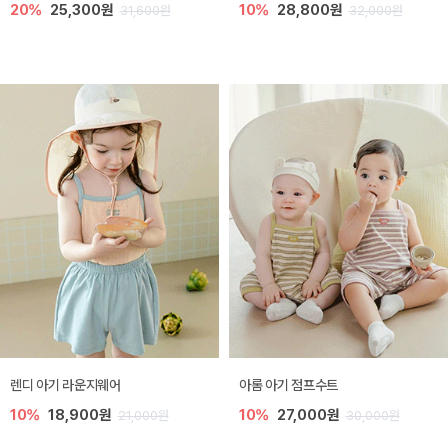
20%
25,300원
10%
28,800원
31,600원
32,000원
렌디 아기 라운지웨어
아롬 아기 점프수트
10%
18,900원
10%
27,000원
21,000원
30,000원