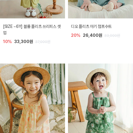
[SIZE ~6Y] 블룸 플리츠 쓰리피스 셋
디오 플리츠 아기 점프수트
업
20%
26,400원
33,000원
10%
33,300원
37,000원