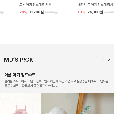
토닉 아기 민소매 티셔츠
베티 니트 아기 민소매 티셔츠
20%
11,200원
10%
24,300원
14,000원
27,000원
MD’S P!CK
아롬 아기 점프수트
컬러별 스트라이프 패턴이 돋보이면서 하단에 트임 스냅으로 실용성을 더해주고, 단독은
물론 이너로도 활용하기 좋은 점프수트입니다.