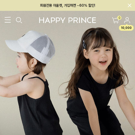
회원전용 아울렛, 가입하면 ~60% 할인!
멤버십 최대 28,000원 혜택
0
10,000
26SS 신상
BEST
BABY[6~12M]
아우터/상의
하의/레깅스