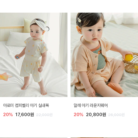
아로미 컴피벨리 아기 실내복
알레 아기 라운지웨어
20%
17,600원
20%
20,800원
22,000원
26,000원