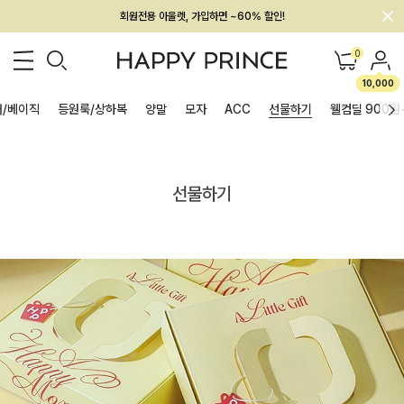
회원전용 아울렛, 가입하면 ~60% 할인!
멤버십 최대 28,000원 혜택
0
10,000
/베이직
등원룩/상하복
양말
모자
ACC
선물하기
웰컴딜 900원
선물하기