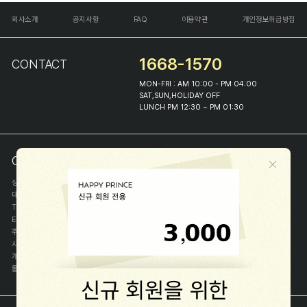
회사소개
공지사항
FAQ
이용약관
개인정보취급방침
1668-1570
CONTACT
MON-FRI : AM 10:00 - PM 04:00
SAT,SUN,HOLIDAY OFF
LUNCH PM 12:30 ~ PM 01:30
COMPANY INFO
상호
(주)해피프린스
대표
이화진
TEL
1668-1570
E-MAIL
help@happyprince.co.kr
주소
서울시 종로구 이화장길 46
사업자등록번호
366-86-00898
개인정보관리자
이화진
통신판매신고번호
제 2018-서울종로-1384 호
[사업자정보확인]