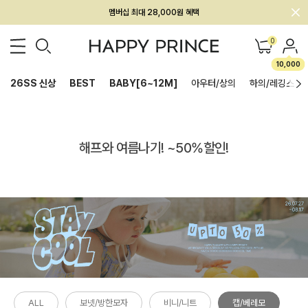
회원전용 아울렛, 가입하면 ~60% 할인!
멤버십 최대 28,000원 혜택
0
10,000
26SS 신상
BEST
BABY[6~12M]
아우터/상의
하의/레깅스
해프와 여름나기! ~50%할인!
ALL
보넷/방한모자
비니/니트
캡/베레모