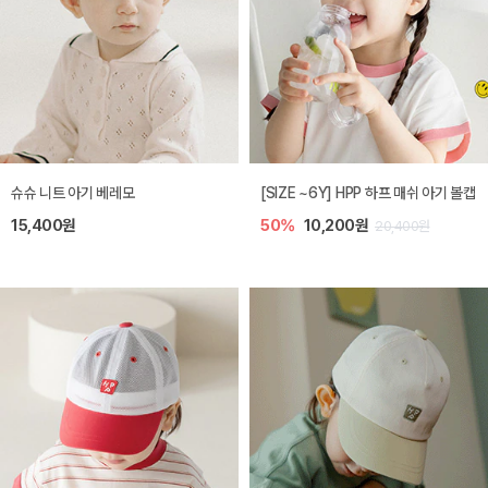
슈슈 니트 아기 베레모
[SIZE ~6Y] HPP 하프 매쉬 아기 볼캡
15,400원
50%
10,200원
20,400원