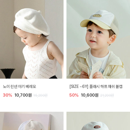
노이 린넨 아기 베레모
[SIZE ~6Y] 플래시 하프 매쉬 볼캡
30%
10,700원
50%
10,600원
15,200원
21,200원