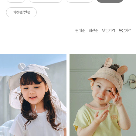
버킷햇/썬햇
판매순
최신순
낮은가격
높은가격