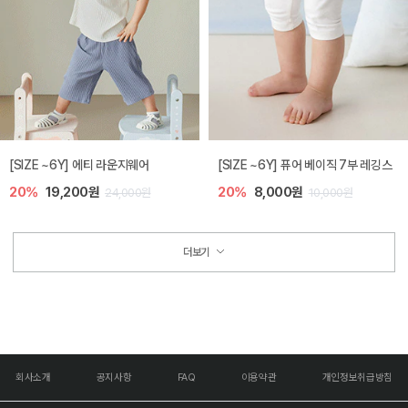
[SIZE ~6Y] 에티 라운지웨어
[SIZE ~6Y] 퓨어 베이직 7부 레깅스
20%
19,200원
20%
8,000원
24,000원
10,000원
더보기
회사소개
공지사항
FAQ
이용약관
개인정보취급방침