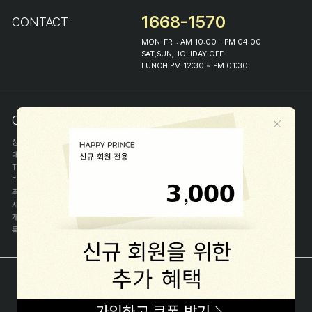
1668-1570
CONTACT
MON-FRI : AM 10:00 - PM 04:00
SAT,SUN,HOLIDAY OFF
LUNCH PM 12:30 ~ PM 01:30
COMPANY INFO
상호
(주)해피프린스
대표
이화진
TEL
1668-1570
E-MAIL
help@happyprince.co.kr
주소
서울시 종로구 이화장길 46
사업자등록번호
366-86-00898
개인정보관리자
이화진
통신판매신고번호
제 2018-서울종로-1384 호
[사업자정보확인]
COPYRIGHT(C) (주)해피프린스 ALL RIGHT RESERVED.