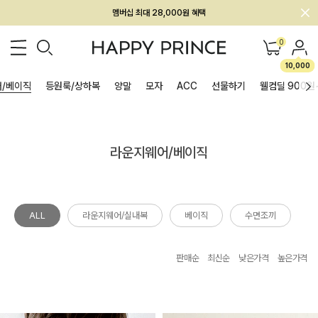
회원전용 아울렛, 가입하면 ~60% 할인!
멤버십 최대 28,000원 혜택
0
10,000
/베이직
등원룩/상하복
양말
모자
ACC
선물하기
웰컴딜 900원
라운지웨어/베이직
ALL
라운지웨어/실내복
베이직
수면조끼
판매순
최신순
낮은가격
높은가격