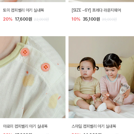
토미 컴피벨리 아기 실내복
[SIZE ~6Y] 프레다 라운지웨어
20%
17,600원
10%
35,100원
22,000원
39,000원
아로미 컴피벨리 아기 실내복
스마일 컴피벨리 아기 실내복