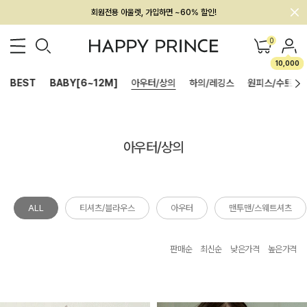
회원전용 아울렛, 가입하면 ~60% 할인!
멤버십 최대 28,000원 혜택
0
10,000
BEST
BABY[6~12M]
아우터/상의
하의/레깅스
원피스/수트
아우터/상의
ALL
티셔츠/블라우스
아우터
맨투맨/스웨트셔츠
판매순
최신순
낮은가격
높은가격