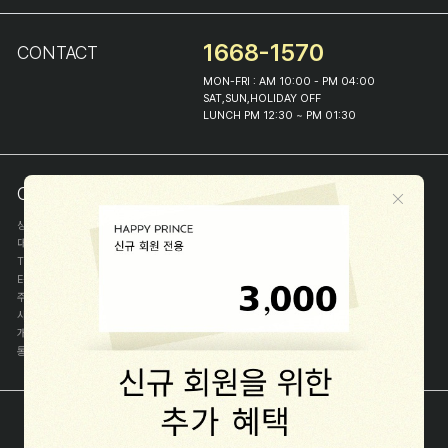
1668-1570
CONTACT
MON-FRI : AM 10:00 - PM 04:00
SAT,SUN,HOLIDAY OFF
LUNCH PM 12:30 ~ PM 01:30
COMPANY INFO
상호
(주)해피프린스
대표
이화진
TEL
1668-1570
E-MAIL
help@happyprince.co.kr
주소
서울시 종로구 이화장길 46
사업자등록번호
366-86-00898
개인정보관리자
이화진
통신판매신고번호
제 2018-서울종로-1384 호
[사업자정보확인]
COPYRIGHT(C) (주)해피프린스 ALL RIGHT RESERVED.