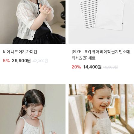
비야 니트 아기 가디건
[SIZE ~6Y] 퓨어 베이직 골지 민소매
티셔츠 2P 세트
5%
39,900원
42,000원
20%
14,400원
18,000원