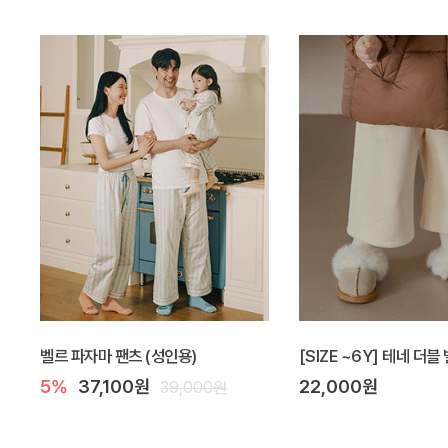
벨르 파자마 팬츠 (성인용)
[SIZE ~6Y] 테네 더
5%
37,100원
22,000원
39,000원