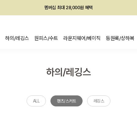
멤버십 최대 28,000원 혜택
하의/레깅스
원피스/수트
라운지웨어/베이직
등원룩/상하복
하의/레깅스
ALL
팬츠/스커트
레깅스