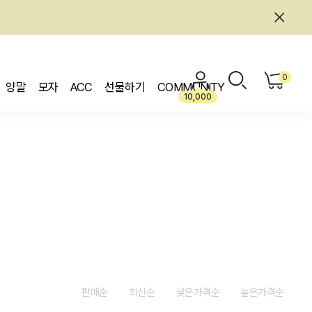
0
양말
모자
ACC
선물하기
COMMUNITY
10,000
판매순
최신순
낮은가격순
높은가격순