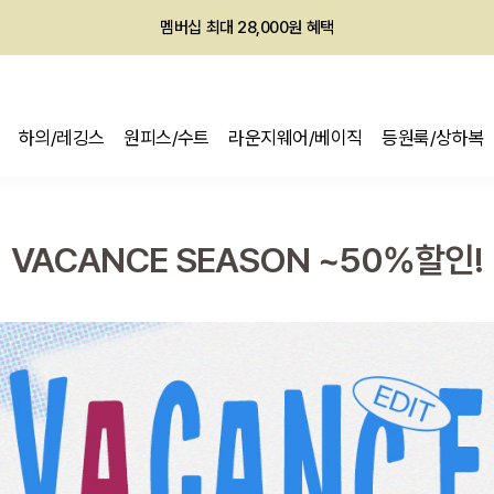
회원전용 아울렛, 가입하면 ~60% 할인!
멤버십 최대 28,000원 혜택
하의/레깅스
원피스/수트
라운지웨어/베이직
등원룩/상하복
VACANCE SEASON ~50%할인!