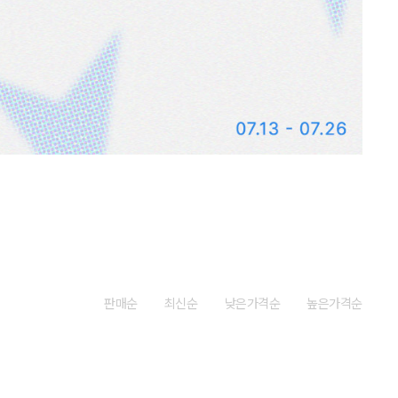
판매순
최신순
낮은가격순
높은가격순