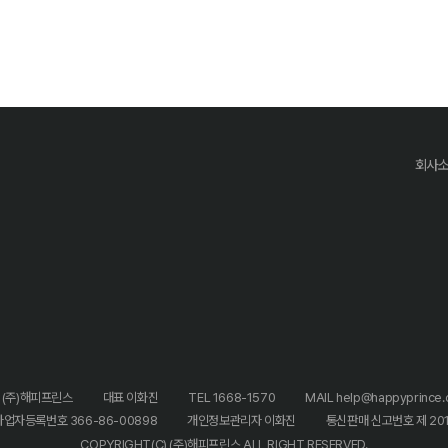
회사
 (주)해피프린스
대표 이화진
TEL 1668-1570
MAIL help@happyprince.c
사업자등록번호 366-86-00898
개인정보관리자 이화진
통신판매 신고번호 제 20
COPYRIGHT(C) (주)해피프린스 ALL RIGHT RESERVED.