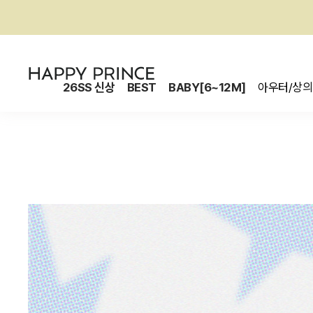
26SS 신상
BEST
BABY[6~12M]
아우터/상의