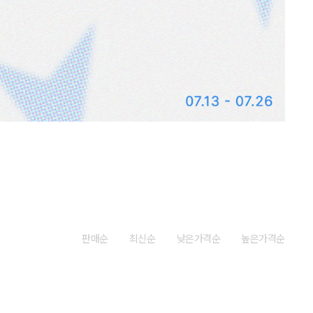
판매순
최신순
낮은가격순
높은가격순