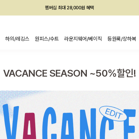
회원전용 아울렛, 가입하면 ~60% 할인!
멤버십 최대 28,000원 혜택
하의/레깅스
원피스/수트
라운지웨어/베이직
등원룩/상하복
VACANCE SEASON ~50%할인!