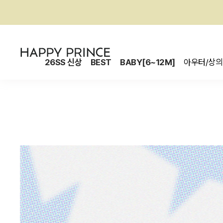
26SS 신상
BEST
BABY[6~12M]
아우터/상의