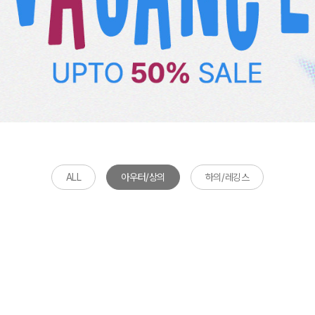
ALL
아우터/상의
하의/레깅스