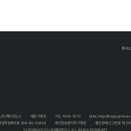
회사
 (주)해피프린스
대표 이화진
TEL 1668-1570
MAIL help@happyprince.c
사업자등록번호 366-86-00898
개인정보관리자 이화진
통신판매 신고번호 제 20
COPYRIGHT(C) (주)해피프린스 ALL RIGHT RESERVED.