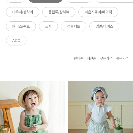
아우터/상하의
등원룩/상하복
라운지웨어/베이직
원피스/수트
모자
선물세트
양말/타이즈
ACC
판매순
최신순
낮은가격
높은가격