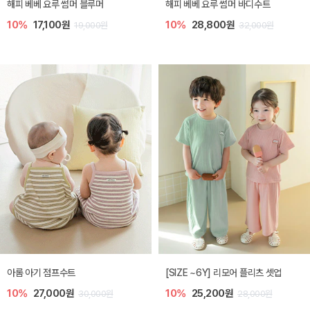
해피 베베 요루 썸머 블루머
해피 베베 요루 썸머 바디수트
10%
17,100원
10%
28,800원
19,000원
32,000원
아롬 아기 점프수트
[SIZE ~6Y] 리모어 플리츠 셋업
10%
27,000원
10%
25,200원
30,000원
28,000원