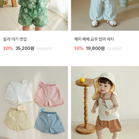
밀라 아기 셋업
해피 베베 요루 썸머 바지
20%
35,200원
10%
19,800원
44,000원
22,000원