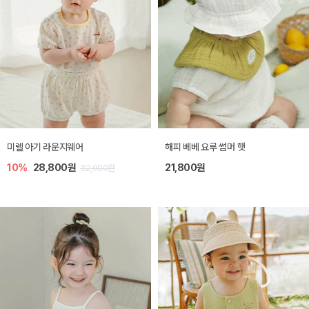
미렐 아기 라운지웨어
해피 베베 요루 썸머 햇
10%
28,800원
21,800원
32,000원