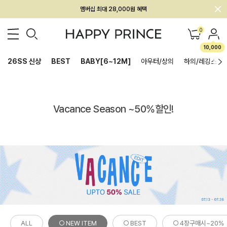
회원전용 아울렛, 가입하면 ~60% 할인!
멤버십 최대 28,000원 혜택
0
10,000
26SS 신상
BEST
BABY[6~12M]
아우터/상의
하의/레깅스
Vacance Season ~50%할인!
ALL
○ NEW ITEM
○ BEST
○ 4장구매시~20%