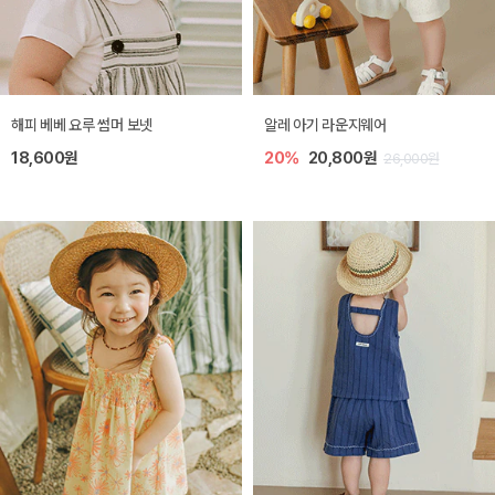
해피 베베 요루 썸머 보넷
알레 아기 라운지웨어
18,600원
20%
20,800원
26,000원