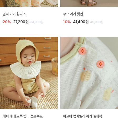
밀라 아기 원피스
쿠모 아기 셋업
20%
27,200원
10%
41,400원
34,000원
46,000원
해피 베베 요루 썸머 점프수트
아로미 컴피벨리 아기 실내복