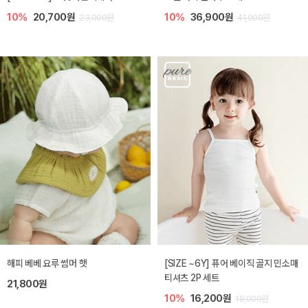
10%
20,700원
10%
36,900원
23,000원
41,000원
해피 베베 요루 썸머 햇
[SIZE ~6Y] 퓨어 베이직 골지 민소매
티셔츠 2P 세트
21,800원
10%
16,200원
18,000원