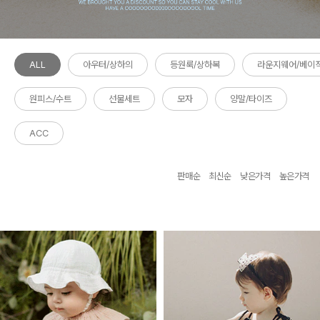
ALL
아우터/상하의
등원룩/상하복
라운지웨어/베이
원피스/수트
선물세트
모자
양말/타이즈
ACC
판매순
최신순
낮은가격
높은가격