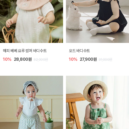
해피 베베 요루 썸머 바디수트
오드 바디수트
10%
28,800원
10%
27,900원
32,000원
31,000원