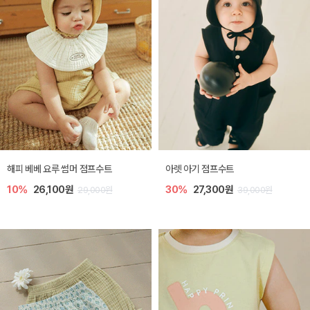
해피 베베 요루 썸머 점프수트
아렛 아기 점프수트
10%
26,100원
30%
27,300원
29,000원
39,000원