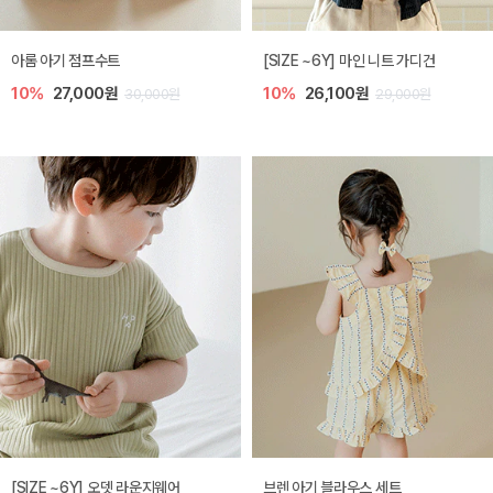
아롬 아기 점프수트
[SIZE ~6Y] 마인 니트 가디건
10%
27,000원
10%
26,100원
30,000원
29,000원
[SIZE ~6Y] 오뎃 라운지웨어
브렌 아기 블라우스 세트