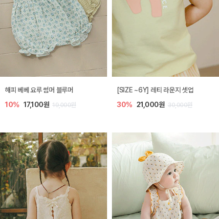
해피 베베 요루 썸머 블루머
[SIZE ~6Y] 레티 라운지 셋업
10%
17,100원
30%
21,000원
19,000원
30,000원