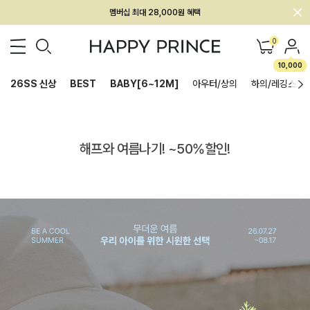
회원전용 아울렛, 가입하면 ~60% 할인!
멤버십 최대 28,000원 혜택
0
10,000
26SS 신상
BEST
BABY[6~12M]
아우터/상의
하의/레깅스
해프와 여름나기! ~50%할인!