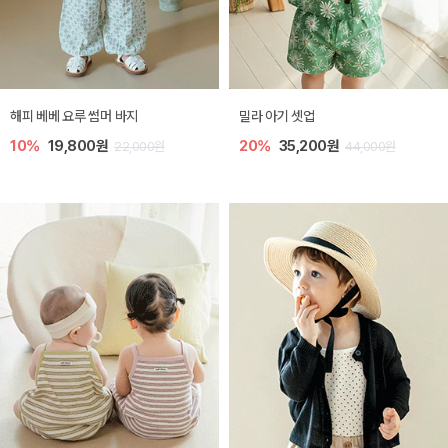
해피 베베 요루 썸머 바지
밀라 아기 셋업
10%
19,800원
20%
35,200원
22,000원
44,000원