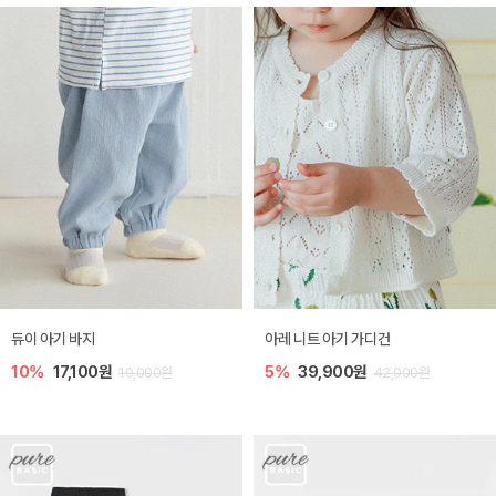
듀이 아기 바지
아레 니트 아기 가디건
10%
17,100원
5%
39,900원
19,000원
42,000원