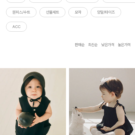
원피스/수트
선물세트
모자
양말/타이즈
ACC
판매순
최신순
낮은가격
높은가격