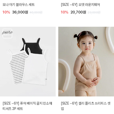
모나 아기 블라우스 세트
[SIZE ~6Y] 오뎃 라운지웨어
10%
36,000원
10%
20,700원
40,000원
23,000원
[SIZE ~6Y] 퓨어 베이직 골지 민소매
[SIZE ~6Y] 셸리 플리츠 쓰리피스 셋
티셔츠 2P 세트
업