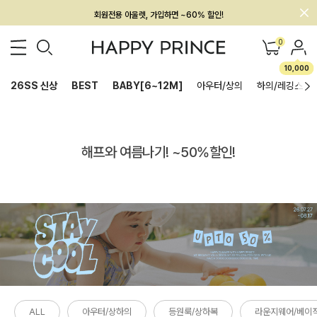
회원전용 아울렛, 가입하면 ~60% 할인!
멤버십 최대 28,000원 혜택
0
10,000
26SS 신상
BEST
BABY[6~12M]
아우터/상의
하의/레깅스
해프와 여름나기! ~50%할인!
ALL
아우터/상하의
등원룩/상하복
라운지웨어/베이