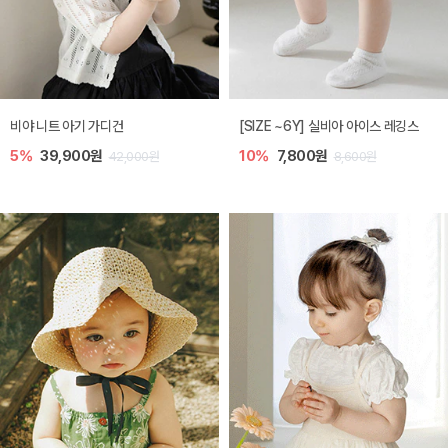
비야 니트 아기 가디건
[SIZE ~6Y] 실비아 아이스 레깅스
5%
39,900원
10%
7,800원
42,000원
8,600원