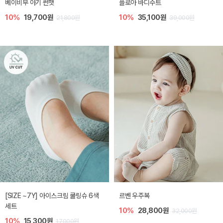
베이비부 아기 썬햇
플로아 바디수트
10%
19,700원
10%
35,100원
21,800원
39,000원
[SIZE ~7Y] 아이스크림 쿨링슈 6색
르벤 우주복
세트
10%
28,800원
32,000원
10%
15,300원
17,000원