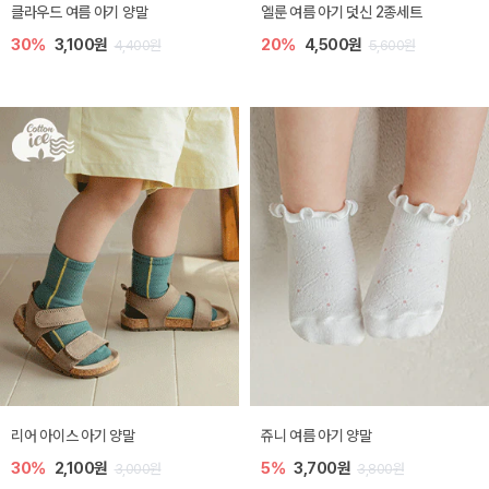
클라우드 여름 아기 양말
엘룬 여름 아기 덧신 2종세트
30%
3,100원
20%
4,500원
4,400원
5,600원
리어 아이스 아기 양말
쥬니 여름 아기 양말
30%
2,100원
5%
3,700원
3,000원
3,800원