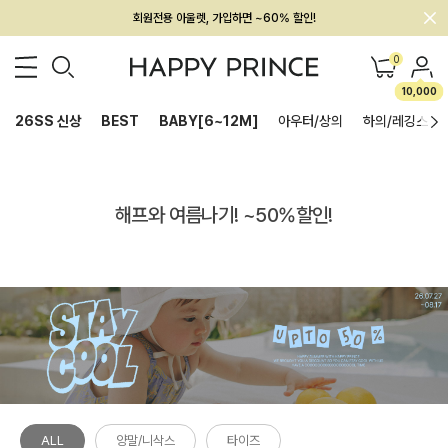
회원전용 아울렛, 가입하면 ~60% 할인!
멤버십 최대 28,000원 혜택
0
10,000
26SS 신상
BEST
BABY[6~12M]
아우터/상의
하의/레깅스
해프와 여름나기! ~50%할인!
ALL
양말/니삭스
타이즈