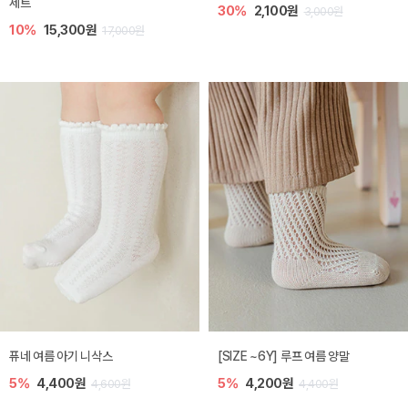
세트
30%
2,100원
3,000원
10%
15,300원
17,000원
퓨네 여름 아기 니삭스
[SIZE ~6Y] 루프 여름 양말
5%
4,400원
5%
4,200원
4,600원
4,400원