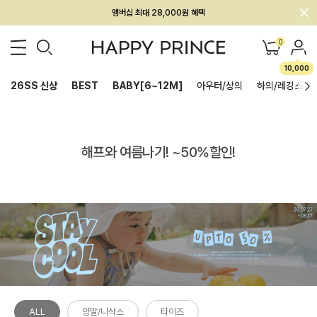
멤버십 최대 28,000원 혜택
0
10,000
26SS 신상
BEST
BABY[6~12M]
아우터/상의
하의/레깅스
해프와 여름나기! ~50%할인!
ALL
양말/니삭스
타이즈