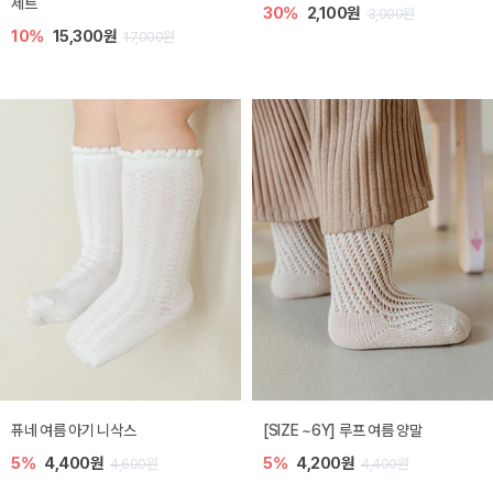
세트
30%
2,100원
3,000원
10%
15,300원
17,000원
퓨네 여름 아기 니삭스
[SIZE ~6Y] 루프 여름 양말
5%
4,400원
5%
4,200원
4,600원
4,400원