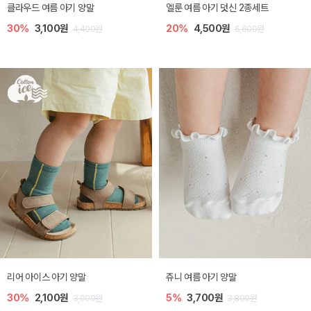
클라우드 여름 아기 양말
엘룬 여름 아기 덧신 2종세트
30%
3,100원
20%
4,500원
4,400원
5,600원
리어 아이스 아기 양말
쥬니 여름 아기 양말
30%
2,100원
5%
3,700원
3,000원
3,800원