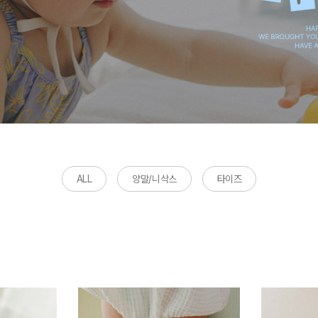
ALL
양말/니삭스
타이즈