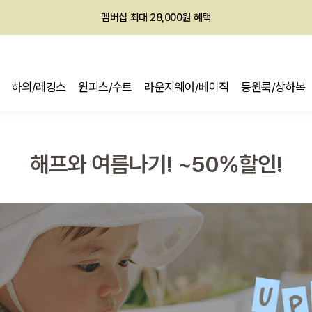
회원전용 아울렛, 가입하면 ~60% 할인!
멤버십 최대 28,000원 혜택
하의/레깅스
원피스/수트
라운지웨어/베이직
등원룩/상하복
해프와 여름나기! ~50%할인!