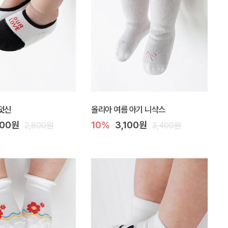
덧신
올리아 여름 아기 니삭스
300원
10%
3,100원
2,800원
3,400원