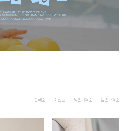
판매순
최신순
낮은가격순
높은가격순