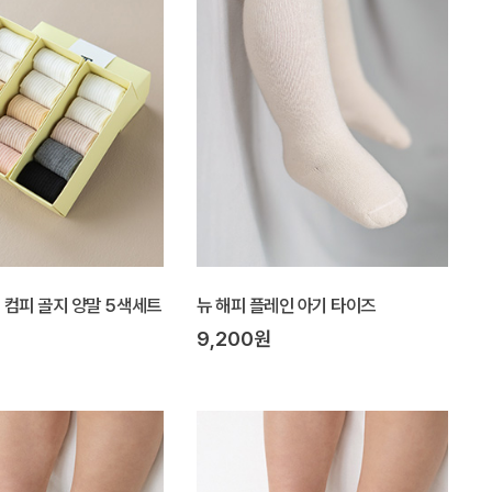
Y] 컴피 골지 양말 5색세트
뉴 해피 플레인 아기 타이즈
9,200원