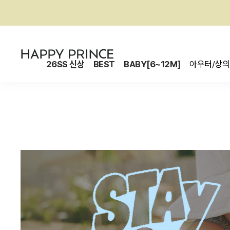
26SS 신상
BEST
BABY[6~12M]
아우터/상의