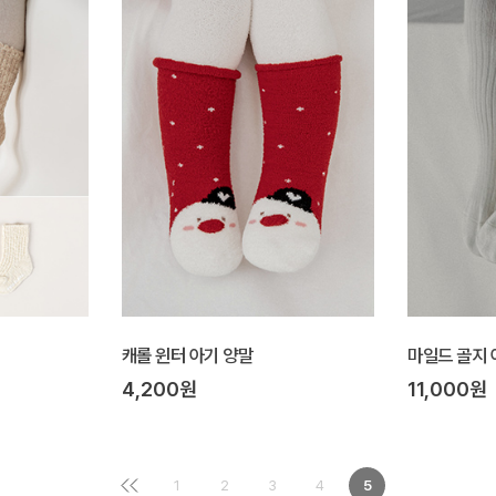
캐롤 윈터 아기 양말
마일드 골지 
4,200원
11,000원
1
2
3
4
5