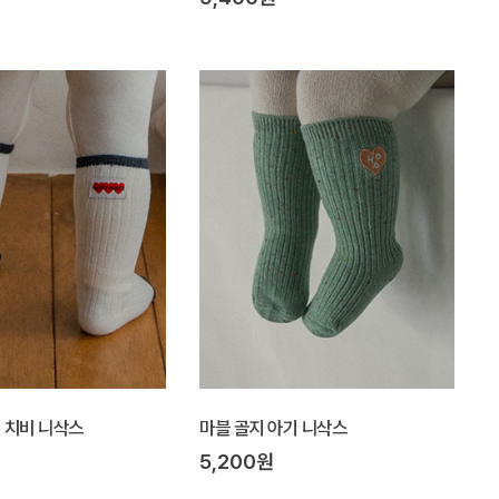
Y] 치비 니삭스
마블 골지 아기 니삭스
5,200원