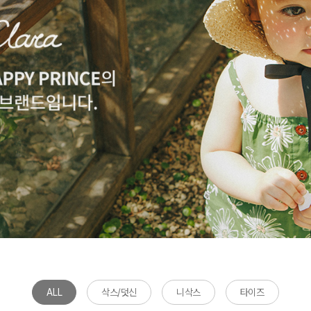
ALL
삭스/덧신
니삭스
타이즈