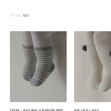
TOTAL
184
[SIZE ~6Y] 솔리 스트라이프 양말
비드 아기 니삭스