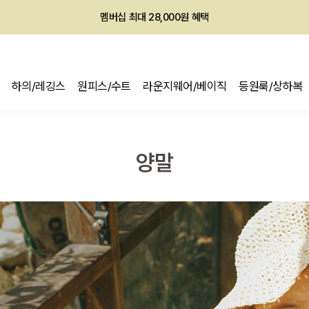
회원전용 아울렛, 가입하면 ~60% 할인!
멤버십 최대 28,000원 혜택
하의/레깅스
원피스/수트
라운지웨어/베이직
등원룩/상하복
양말