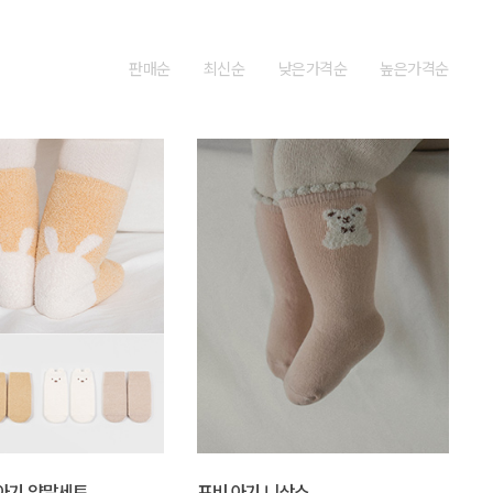
판매순
최신순
낮은가격순
높은가격순
아기 양말세트
포비 아기 니삭스