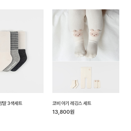
양말 3색세트
코비 아기 레깅스 세트
13,800원