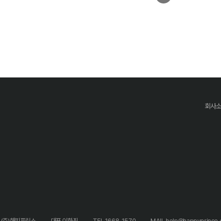
회사
 (주)해피프린스
대표 이화진
TEL 1668-1570
MAIL help@happyprince.c