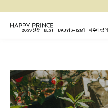
26SS 신상
BEST
BABY[6~12M]
아우터/상의