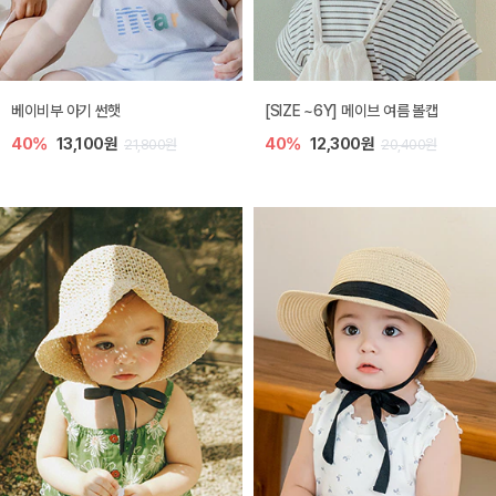
베이비부 아기 썬햇
[SIZE ~6Y] 메이브 여름 볼캡
40%
13,100원
40%
12,300원
21,800원
20,400원