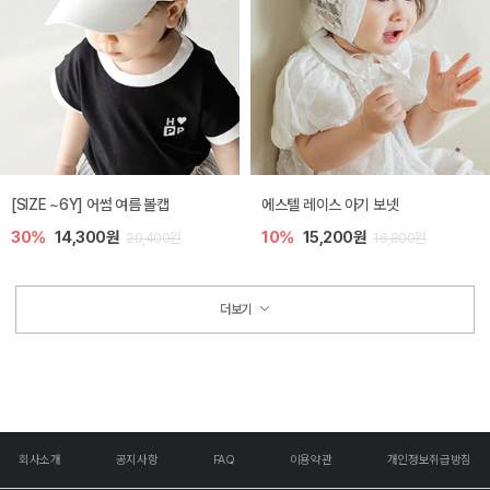
[SIZE ~6Y] 어썸 여름 볼캡
에스텔 레이스 아기 보넷
30%
14,300원
10%
15,200원
20,400원
16,800원
더보기
회사소개
공지사항
FAQ
이용약관
개인정보취급방침