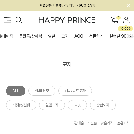
회원전용 아울렛, 가입하면 ~60% 할인!
멤버십 최대 28,000원 혜택
0
10,000
/베이직
등원룩/상하복
양말
모자
ACC
선물하기
웰컴딜 900원
모자
ALL
캡/베레모
비니/니트모자
버킷햇/썬햇
밀짚모자
보넷
방한모자
판매순
최신순
낮은가격
높은가격