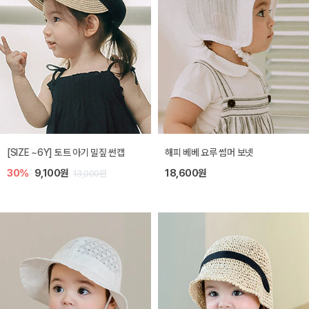
[SIZE ~6Y] 토트 아기 밀짚 썬캡
해피 베베 요루 썸머 보넷
30%
9,100원
18,600원
13,000원