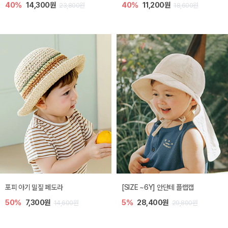
40%
14,300원
40%
11,200원
23,800원
18,600원
포피 아기 밀짚 페도라
[SIZE ~6Y] 안단테 플랩캡
50%
7,300원
5%
28,400원
14,600원
29,800원