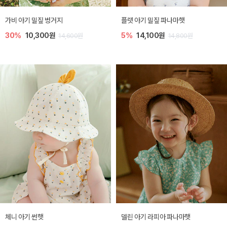
가비 아기 밀짚 벙거지
플랫 아기 밀짚 파나마햇
30%
10,300원
5%
14,100원
14,600원
14,800원
체니 아기 썬햇
델린 아기 라피아 파나마햇