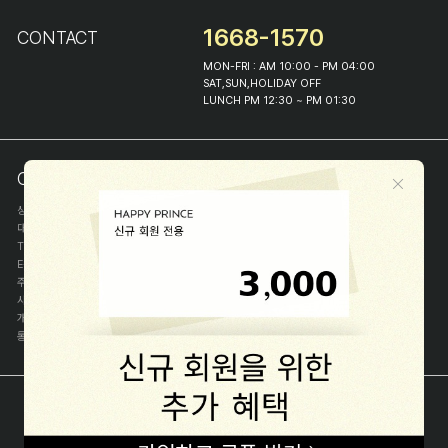
1668-1570
CONTACT
MON-FRI : AM 10:00 - PM 04:00
SAT,SUN,HOLIDAY OFF
LUNCH PM 12:30 ~ PM 01:30
COMPANY INFO
상호
(주)해피프린스
대표
이화진
TEL
1668-1570
E-MAIL
help@happyprince.co.kr
주소
서울시 종로구 이화장길 46
사업자등록번호
366-86-00898
개인정보관리자
이화진
통신판매신고번호
제 2018-서울종로-1384 호
[사업자정보확인]
COPYRIGHT(C) (주)해피프린스 ALL RIGHT RESERVED.