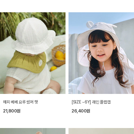
해피 베베 요루 썸머 햇
[SIZE ~6Y] 래인 플랩캡
21,800원
26,400원