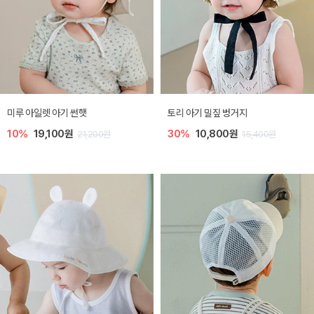
미루 아일렛 아기 썬햇
토리 아기 밀짚 벙거지
10%
19,100원
30%
10,800원
21,200원
15,400원