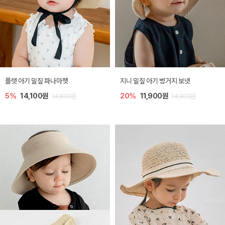
플랫 아기 밀짚 파나마햇
지니 밀짚 아기 벙거지 보넷
5%
14,100원
20%
11,900원
14,800원
14,800원