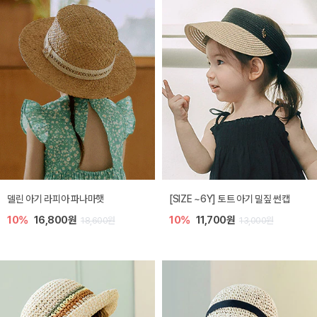
델린 아기 라피아 파나마햇
[SIZE ~6Y] 토트 아기 밀짚 썬캡
10%
16,800원
10%
11,700원
18,600원
13,000원