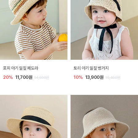
포피 아기 밀짚 페도라
토리 아기 밀짚 벙거지
20%
11,700원
10%
13,900원
14,600원
15,400원