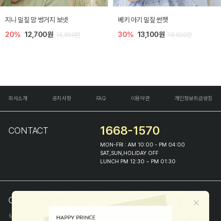
지니 밀짚 맘 벙거지 보넷
베키 아기 밀짚 썬햇
20%
12,700원
30%
13,100원
15,800원
18,600원
회사소개
공지사항
FAQ
이용약관
개인정보취급방침
1668-1570
CONTACT
MON-FRI : AM 10:00 - PM 04:00
SAT,SUN,HOLIDAY OFF
LUNCH PM 12:30 ~ PM 01:30
COMPANY INFO
상호
(주)해피프린스