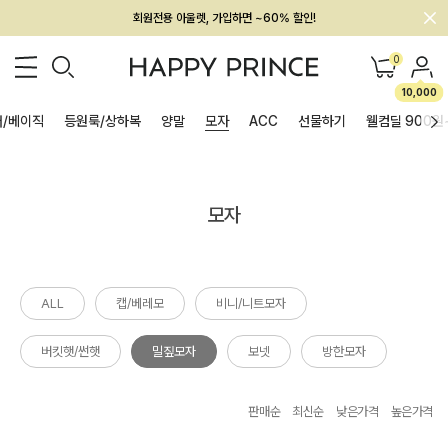
회원전용 아울렛, 가입하면 ~60% 할인!
멤버십 최대 28,000원 혜택
0
10,000
/베이직
등원룩/상하복
양말
모자
ACC
선물하기
웰컴딜 900원
모자
ALL
캡/베레모
비니/니트모자
버킷햇/썬햇
밀짚모자
보넷
방한모자
판매순
최신순
낮은가격
높은가격