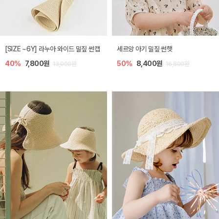
[SIZE ~6Y] 라누아 와이드 밀짚 썬캡
세르앙 아기 밀짚 썬햇
40%
7,800원
50%
8,400원
13,000원
16,800원