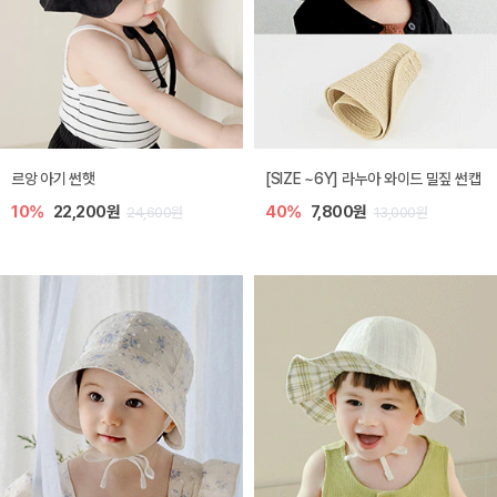
르앙 아기 썬햇
[SIZE ~6Y] 라누아 와이드 밀짚 썬캡
10%
22,200원
40%
7,800원
24,600원
13,000원