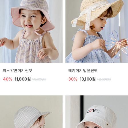
히스 양면 아기 썬햇
베키 아기 밀짚 썬햇
40%
11,800원
30%
13,100원
19,600원
18,600원