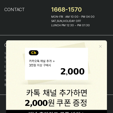
1668-1570
CONTACT
MON-FRI : AM 10:00 - PM 04:00
SAT,SUN,HOLIDAY OFF
LUNCH PM 12:30 ~ PM 01:30
COMPANY INFO
상호
(주)해피프린스
대표
이화진
TEL
1668-1570
E-MAIL
help@happyprince.co.kr
주소
서울시 종로구 이화장길 46
사업자등록번호
366-86-00898
개인정보관리자
이화진
통신판매신고번호
제 2018-서울종로-1384 호
[사업자정보확인]
COPYRIGHT(C) (주)해피프린스 ALL RIGHT RESERVED.