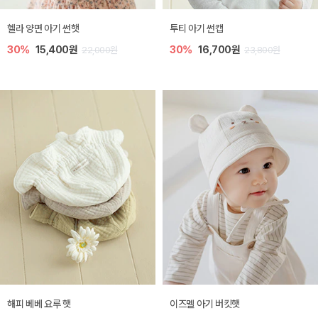
헬라 양면 아기 썬햇
투티 아기 썬캡
30%
15,400원
30%
16,700원
22,000원
23,800원
해피 베베 요루 햇
이즈멜 아기 버킷햇