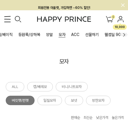
회원전용 아울렛, 가입하면 ~60% 할인!
멤버십 최대 28,000원 혜택
0
10,000
/베이직
등원룩/상하복
양말
모자
ACC
선물하기
웰컴딜 900원
모자
ALL
캡/베레모
비니/니트모자
버킷햇/썬햇
밀짚모자
보넷
방한모자
판매순
최신순
낮은가격
높은가격