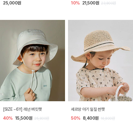
25,000원
10%
21,500원
23,800원
[SIZE ~6Y] 레넌 버킷햇
세르앙 아기 밀짚 썬햇
40%
15,500원
50%
8,400원
25,800원
16,800원