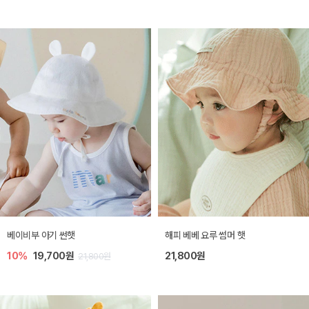
베이비부 아기 썬햇
해피 베베 요루 썸머 햇
10%
19,700원
21,800원
21,800원