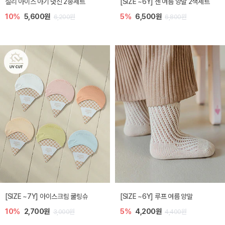
실리 아이스 아기 덧신 2종세트
[SIZE ~6Y] 젠 여름 양말 2색세트
10%
5,600원
5%
6,500원
6,200원
6,800원
[SIZE ~7Y] 아이스크림 쿨링슈
[SIZE ~6Y] 루프 여름 양말
10%
2,700원
5%
4,200원
3,000원
4,400원