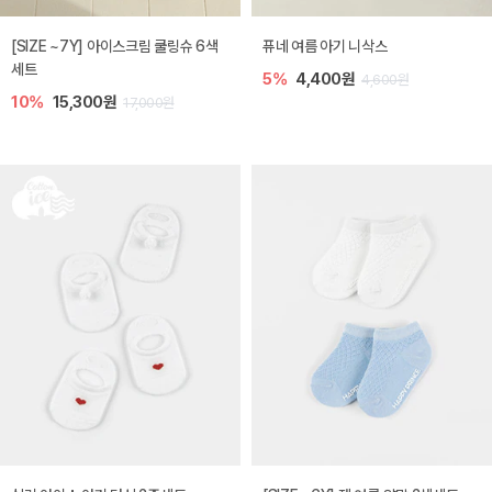
[SIZE ~7Y] 아이스크림 쿨링슈 6색
퓨네 여름 아기 니삭스
세트
5%
4,400원
4,600원
10%
15,300원
17,000원