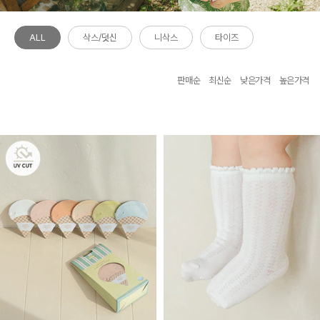
ALL
삭스/덧신
니삭스
타이즈
판매순
최신순
낮은가격
높은가격