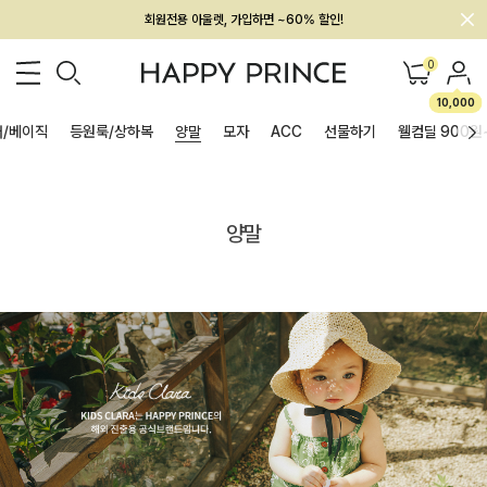
회원전용 아울렛, 가입하면 ~60% 할인!
멤버십 최대 28,000원 혜택
0
10,000
/베이직
등원룩/상하복
양말
모자
ACC
선물하기
웰컴딜 900원
양말