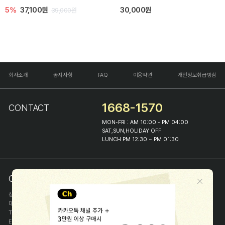
5%
37,100원
30,000원
39,000원
회사소개
공지사항
FAQ
이용약관
개인정보취급방침
1668-1570
CONTACT
MON-FRI : AM 10:00 - PM 04:00
SAT,SUN,HOLIDAY OFF
LUNCH PM 12:30 ~ PM 01:30
COMPANY INFO
상호
(주)해피프린스
대표
이화진
TEL
1668-1570
E-MAIL
help@happyprince.co.kr