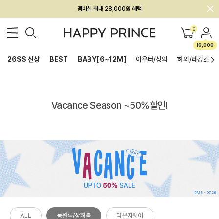
회원전용 아울렛, 가입하면 ~60% 할인!
멤버십 최대 28,000원 혜택
0
10,000
26SS 신상
BEST
BABY[6~12M]
아우터/상의
하의/레깅스
Vacance Season ~50%할인!
ALL
등원룩/상하복
라운지웨어