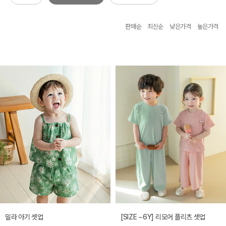
판매순
최신순
낮은가격
높은가격
밀라 아기 셋업
[SIZE ~6Y] 리모어 플리츠 셋업