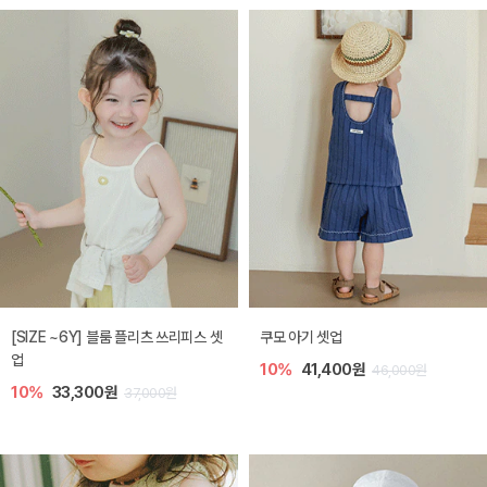
[SIZE ~6Y] 블룸 플리츠 쓰리피스 셋
쿠모 아기 셋업
업
10%
41,400원
46,000원
10%
33,300원
37,000원