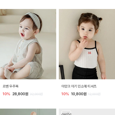
르벤 우주복
아망크 아기 민소매 티셔츠
10%
28,800원
10%
10,800원
32,000원
12,000원