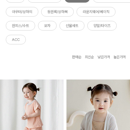
아우터/상하의
등원룩/상하복
라운지웨어/베이직
원피스/수트
모자
선물세트
양말/타이즈
ACC
판매순
최신순
낮은가격
높은가격