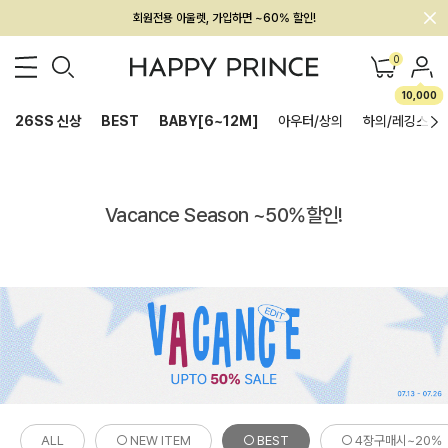
회원전용 아울렛, 가입하면 ~60% 할인!
멤버십 최대 28,000원 혜택
0
10,000
26SS 신상
BEST
BABY[6~12M]
아우터/상의
하의/레깅스
Vacance Season ~50%할인!
ALL
○ NEW ITEM
○ BEST
○ 4장구매시~20%