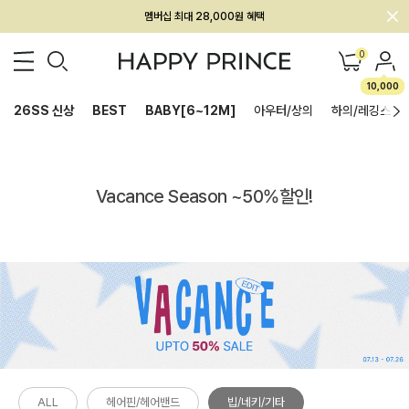
회원전용 아울렛, 가입하면 ~60% 할인!
멤버십 최대 28,000원 혜택
0
10,000
26SS 신상
BEST
BABY[6~12M]
아우터/상의
하의/레깅스
Vacance Season ~50%할인!
ALL
헤어핀/헤어밴드
빕/네키/기타