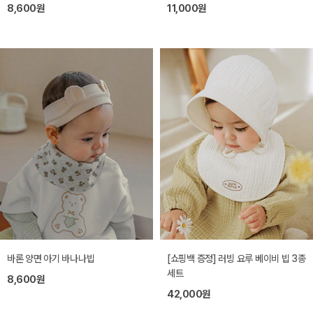
8,600원
11,000원
바론 양면 아기 바나나빕
[쇼핑백 증정] 러빙 요루 베이비 빕 3종
세트
8,600원
42,000원