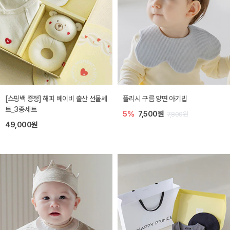
[쇼핑백 증정] 해피 베이비 출산 선물세
플리시 구름 양면 아기빕
트_3종세트
5%
7,500원
7,800원
49,000원