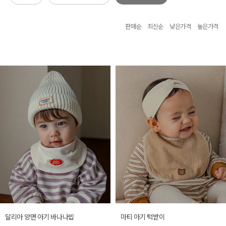
판매순
최신순
낮은가격
높은가격
달리아 양면 아기 바나나빕
마티 아기 턱받이