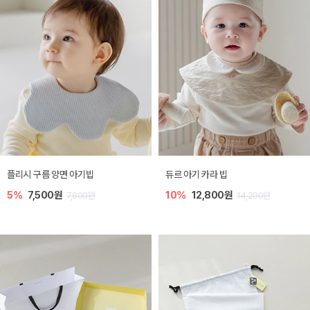
플리시 구름 양면 아기빕
듀르 아기 카라 빕
5%
7,500원
10%
12,800원
7,800원
14,200원