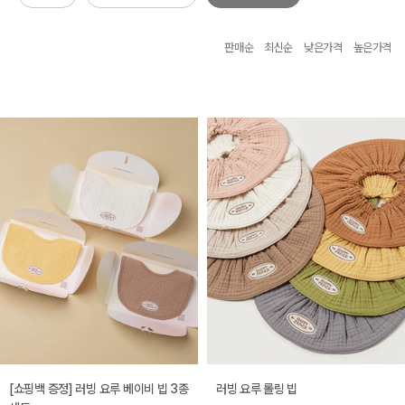
판매순
최신순
낮은가격
높은가격
[쇼핑백 증정] 러빙 요루 베이비 빕 3종
러빙 요루 롤링 빕