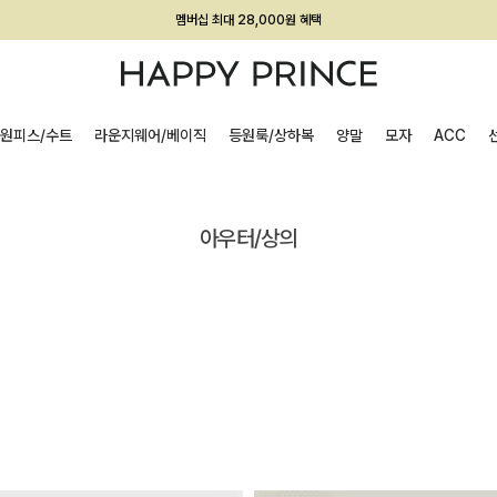
회원전용 아울렛, 가입하면 ~60% 할인!
멤버십 최대 28,000원 혜택
원피스/수트
라운지웨어/베이직
등원룩/상하복
양말
모자
ACC
아우터/상의