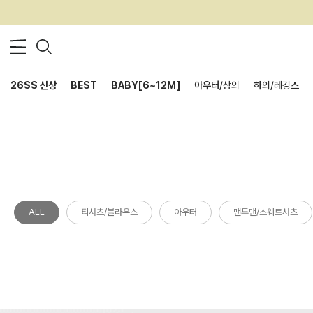
26SS 신상
BEST
BABY[6~12M]
아우터/상의
하의/레깅스
ALL
티셔츠/블라우스
아우터
맨투맨/스웨트셔츠