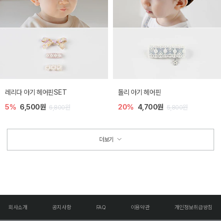
레리다 아기 헤어핀SET
돌리 아기 헤어핀
5%
6,500원
20%
4,700원
6,800원
5,800원
더보기
회사소개
공지사항
FAQ
이용약관
개인정보취급방침