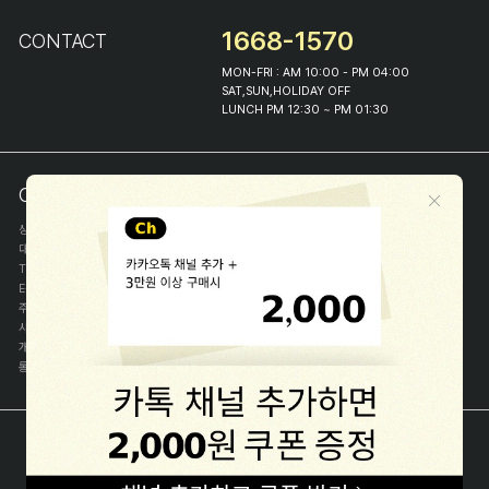
1668-1570
CONTACT
MON-FRI : AM 10:00 - PM 04:00
SAT,SUN,HOLIDAY OFF
LUNCH PM 12:30 ~ PM 01:30
COMPANY INFO
상호
(주)해피프린스
대표
이화진
TEL
1668-1570
E-MAIL
help@happyprince.co.kr
주소
서울시 종로구 이화장길 46
사업자등록번호
366-86-00898
개인정보관리자
이화진
통신판매신고번호
제 2018-서울종로-1384 호
[사업자정보확인]
COPYRIGHT(C) (주)해피프린스 ALL RIGHT RESERVED.