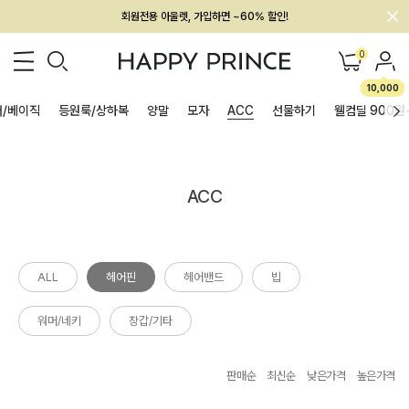
회원전용 아울렛, 가입하면 ~60% 할인!
멤버십 최대 28,000원 혜택
0
10,000
/베이직
등원룩/상하복
양말
모자
ACC
선물하기
웰컴딜 900원
ACC
ALL
헤어핀
헤어밴드
빕
워머/네키
장갑/기타
판매순
최신순
낮은가격
높은가격