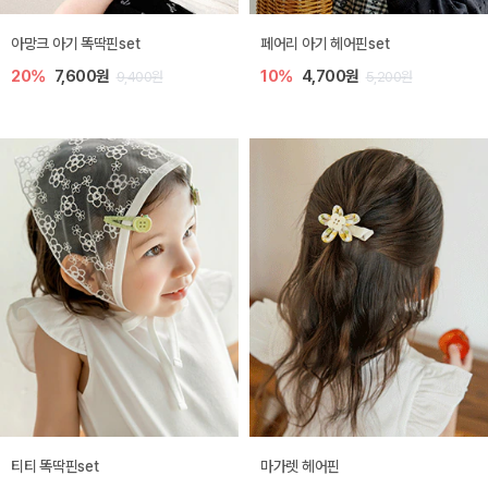
아망크 아기 똑딱핀set
페어리 아기 헤어핀set
20%
7,600원
10%
4,700원
9,400원
5,200원
티티 똑딱핀set
마가렛 헤어핀