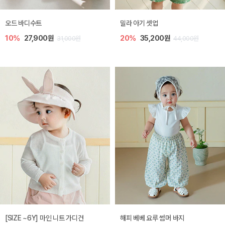
오드 바디수트
밀라 아기 셋업
10%
27,900원
20%
35,200원
31,000원
44,000원
[SIZE ~6Y] 마인 니트 가디건
해피 베베 요루 썸머 바지