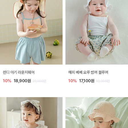
렌디 아기 라운지웨어
해피 베베 요루 썸머 블루머
10%
18,900원
10%
17,100원
21,000원
19,000원