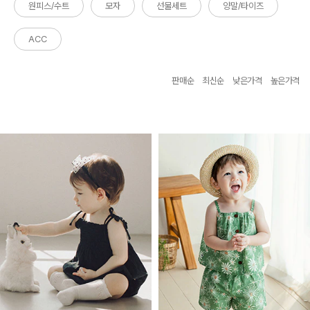
원피스/수트
모자
선물세트
양말/타이즈
ACC
판매순
최신순
낮은가격
높은가격