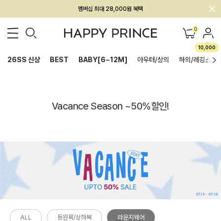
멤버십 최대 28,000원 혜택
회원전용 아울렛, 가입하면 ~60% 할인!
0
멤버십 최대 28,000원 혜택
10,000
26SS 신상
BEST
BABY[6~12M]
아우터/상의
하의/레깅스
Vacance Season ~50%할인!
ALL
등원룩/상하복
라운지웨어