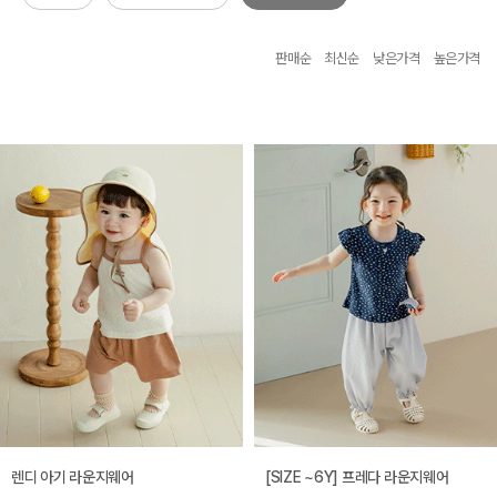
판매순
최신순
낮은가격
높은가격
렌디 아기 라운지웨어
[SIZE ~6Y] 프레다 라운지웨어