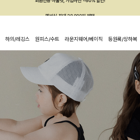
멤버십 최대 28,000원 혜택
하의/레깅스
원피스/수트
라운지웨어/베이직
등원룩/상하복