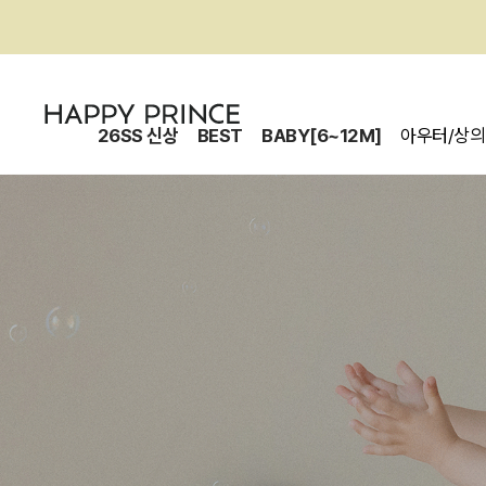
26SS 신상
BEST
BABY[6~12M]
아우터/상의