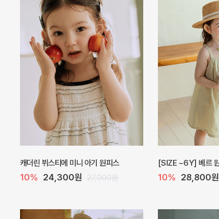
캐더린 뷔스티에 미니 아기 원피스
[SIZE ~6Y] 베르
10%
24,300원
10%
28,800원
27,000원