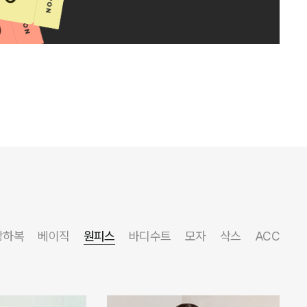
상하복
베이직
원피스
바디수트
모자
삭스
ACC