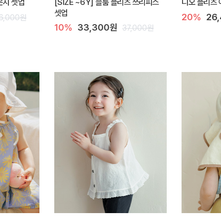
라운지 셋업
[SIZE ~6Y] 블룸 플리츠 쓰리피스
디오 플리츠 
셋업
20%
26
6,000원
10%
33,300원
37,000원