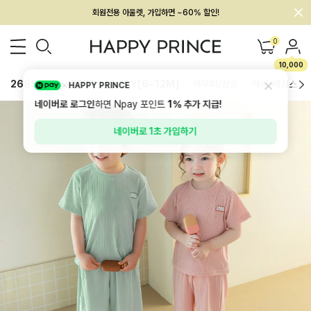
회원전용 아울렛, 가입하면 ~60% 할인!
멤버십 최대 28,000원 혜택
0
10,000
26SS 신상
BEST
BABY[6~12M]
아우터/상의
하의/레깅스
HAPPY PRINCE
네이버로 로그인
하면 Npay 포인트
1%
추가 지급!
네이버로 1초 가입하기