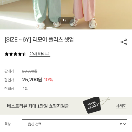
/
1
5
[SIZE ~6Y] 리모어 플리츠 셋업
29개 리뷰 보기
판매가
28,000원
25,200원
10%
할인가
적립금
1%
색상