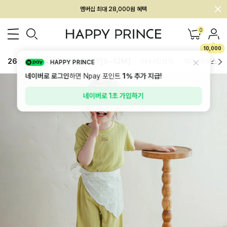
회원전용 아울렛, 가입하면 ~60% 할인!
멤버십 최대 28,000원 혜택
0
10,000
26SS 신상
BEST
BABY[6~12M]
아우터/상의
하의/레깅스
HAPPY PRINCE
네이버로 로그인
하면 Npay 포인트
1%
추가 지급!
네이버로 1초 가입하기