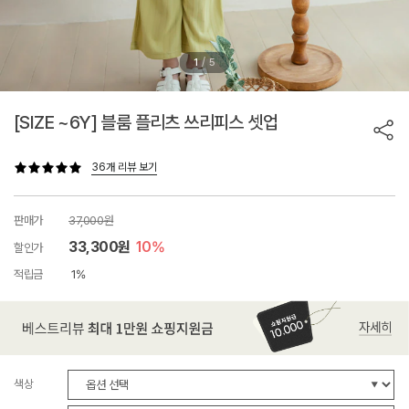
/
1
5
[SIZE ~6Y] 블룸 플리츠 쓰리피스 셋업
36개 리뷰 보기
판매가
37,000원
33,300원
10%
할인가
적립금
1%
색상