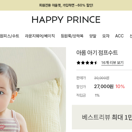
회원전용 아울렛, 가입하면 ~60% 할인!
멤버십 최대 28,000원 혜택
원피스/수트
라운지웨어/베이직
등원룩/상하복
양말
모자
ACC
아롬 아기 점프수트
16개 리뷰 보기
판매가
30,000원
27,000원
10%
할인가
적립금
1%