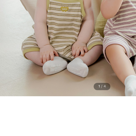
1
/
4