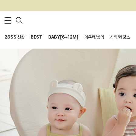
26SS 신상
BEST
BABY[6~12M]
아우터/상의
하의/레깅스