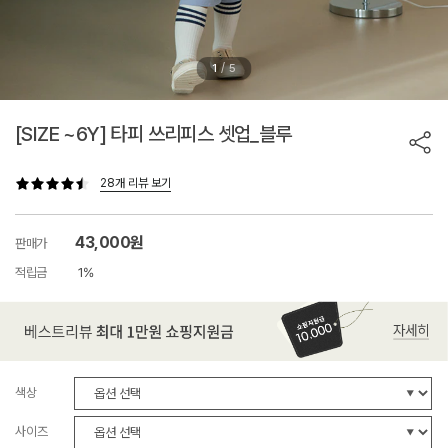
/
1
5
[SIZE ~6Y] 타피 쓰리피스 셋업_블루
28개 리뷰 보기
43,000원
판매가
적립금
1%
색상
사이즈