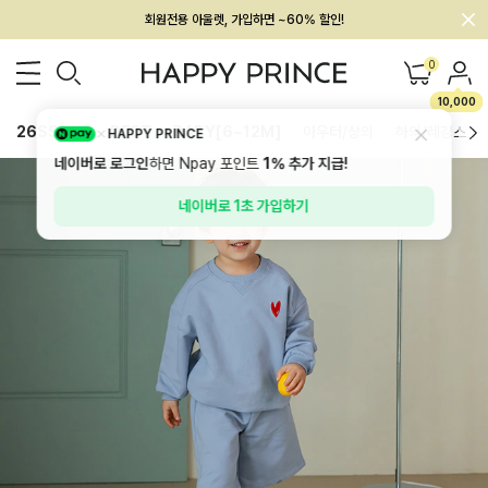
회원전용 아울렛, 가입하면 ~60% 할인!
멤버십 최대 28,000원 혜택
0
10,000
26SS 신상
BEST
BABY[6~12M]
아우터/상의
하의/레깅스
HAPPY PRINCE
네이버로 로그인
하면 Npay 포인트
1%
추가 지급!
네이버로 1초 가입하기