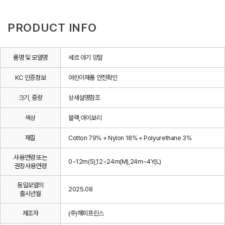
PRODUCT INFO
품명 및 모델명
세르 아기 양말
KC 인증정보
어린이제품 안전확인
크기, 중량
상세설명참조
색상
블랙,아이보리
재질
Cotton 79% + Nylon 18% + Polyurethane 3%
사용연령 또는
0~12m(S),12~24m(M),24m~4Y(L)
권장사용연령
동일모델의
2025.08
출시년월
제조자
(주)해피프린스