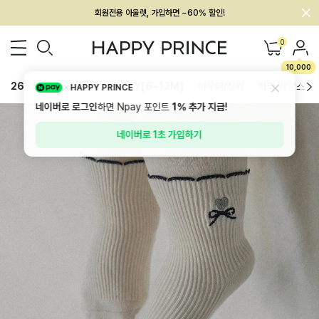
회원전용 아울렛, 가입하면 ~60% 할인!
멤버십 최대 28,000원 혜택
0
10,000
26SS 신상
BEST
BABY[6~12M]
아우터/상의
하의/레깅스
HAPPY PRINCE
네이버로 로그인
하면 Npay 포인트
1%
추가 지급!
네이버로 1초 가입하기