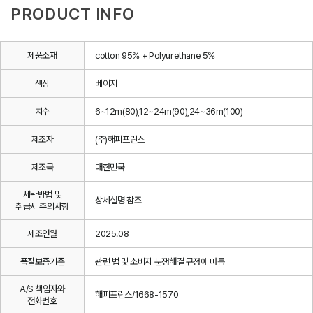
PRODUCT INFO
제품소재
cotton 95% + Polyurethane 5%
색상
베이지
치수
6~12m(80),12~24m(90),24~36m(100)
제조자
(주)해피프린스
제조국
대한민국
세탁방법 및
상세설명 참조
취급시 주의사항
제조연월
2025.08
품질보증기준
관련 법 및 소비자 분쟁해결 규정에 따름
A/S 책임자와
해피프린스/1668-1570
전화번호