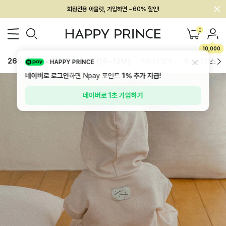
멤버십 최대 28,000원 혜택
0
10,000
26SS 신상
BEST
BABY[6~12M]
아우터/상의
하의/레깅스
HAPPY PRINCE
네이버로 로그인
하면 Npay 포인트
1%
추가 지급!
네이버로 1초 가입하기