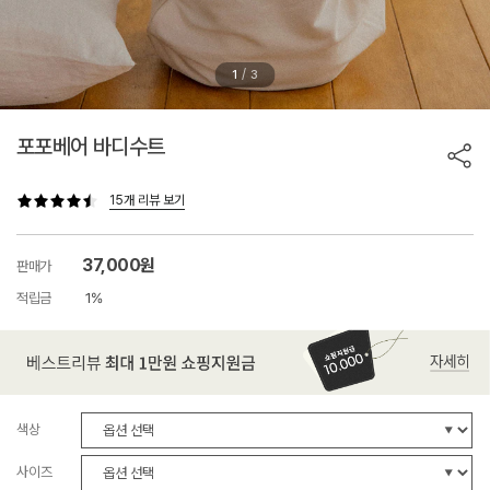
/
1
3
포포베어 바디수트
15개 리뷰 보기
37,000원
판매가
적립금
1%
색상
사이즈