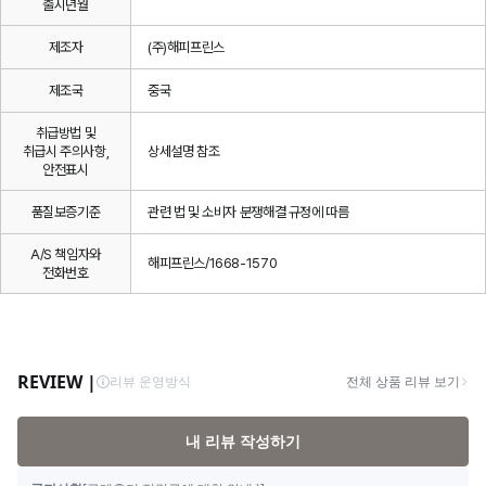
출시년월
제조자
(주)해피프린스
제조국
중국
취급방법 및
취급시 주의사항,
상세설명 참조
안전표시
품질보증기준
관련 법 및 소비자 분쟁해결 규정에 따름
A/S 책임자와
해피프린스/1668-1570
전화번호