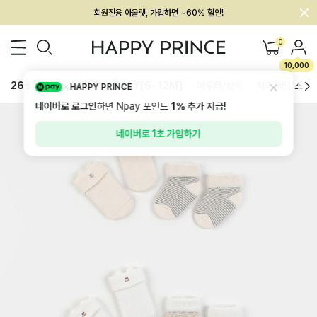
회원전용 아울렛, 가입하면 ~60% 할인!
멤버십 최대 28,000원 혜택
0
10,000
26SS 신상
BEST
BABY[6~12M]
아우터/상의
하의/레깅스
HAPPY PRINCE
네이버로 로그인
하면 Npay 포인트
1%
추가 지급!
네이버로 1초 가입하기