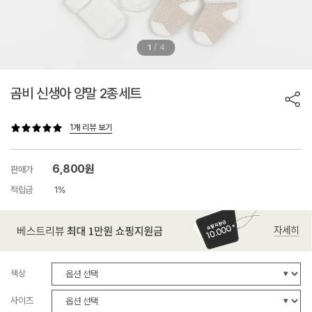
/
1
4
곰비 신생아 양말 2종세트
1개 리뷰 보기
6,800원
판매가
적립금
1%
색상
사이즈