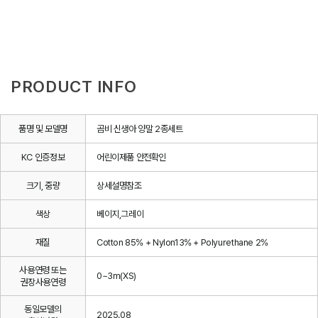
PRODUCT INFO
품명 및 모델명
곰비 신생아 양말 2종세트
KC 인증정보
어린이제품 안전확인
크기, 중량
상세설명참조
색상
베이지,그레이
재질
Cotton 85% + Nylon13% + Polyurethane 2%
사용연령 또는
0~3m(XS)
권장사용연령
동일모델의
2025.08