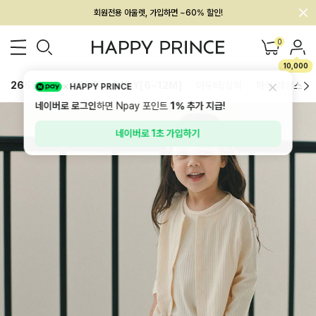
멤버십 최대 28,000원 혜택
0
10,000
26SS 신상
BEST
BABY[6~12M]
아우터/상의
하의/레깅스
HAPPY PRINCE
네이버로 로그인
하면 Npay 포인트
1%
추가 지급!
네이버로 1초 가입하기