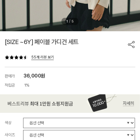
/
1
5
[SIZE ~6Y] 페이블 가디건 세트
55개 리뷰 보기
36,000원
판매가
적립금
1%
색상
사이즈