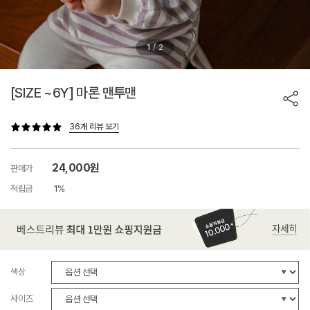
/
1
2
[SIZE ~6Y] 마론 맨투맨
36개 리뷰 보기
24,000원
판매가
적립금
1%
색상
사이즈