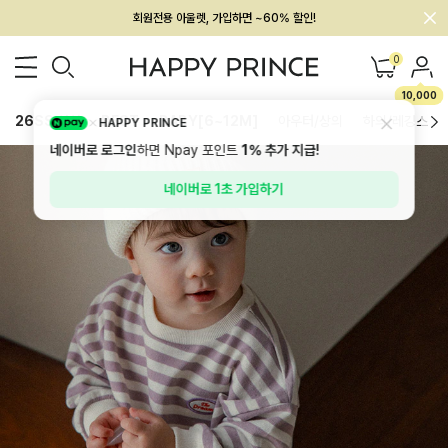
회원전용 아울렛, 가입하면 ~60% 할인!
멤버십 최대 28,000원 혜택
0
10,000
26SS 신상
BEST
BABY[6~12M]
아우터/상의
하의/레깅스
HAPPY PRINCE
네이버로 로그인
하면 Npay 포인트
1%
추가 지급!
네이버로 1초 가입하기