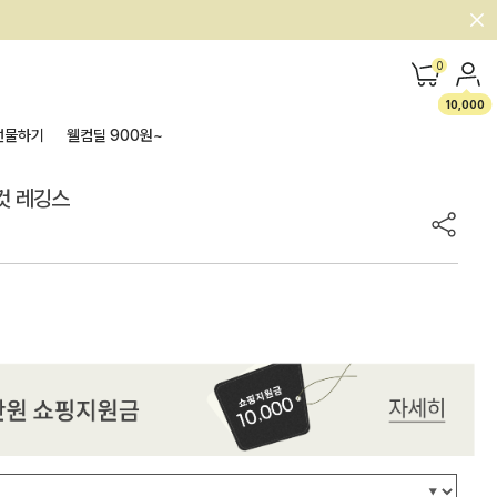
0
10,000
선물하기
웰컴딜 900원~
츠컷 레깅스