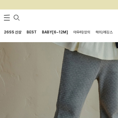
26SS 신상
BEST
BABY[6~12M]
아우터/상의
하의/레깅스