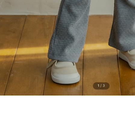
1
/
3