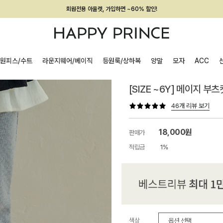
회원전용 아울렛, 가입하면 ~60% 할인!
멤버십 최대 28,000원 혜택
원피스/수트
라운지웨어/베이직
등원룩/상하복
양말
모자
ACC
[SIZE ~6Y] 메이지 부
46개 리뷰 보기
18,000원
판매가
적립금
1%
색상