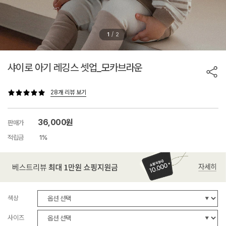
/
1
2
샤이로 아기 레깅스 셋업_모카브라운
28개 리뷰 보기
36,000원
판매가
적립금
1%
색상
사이즈