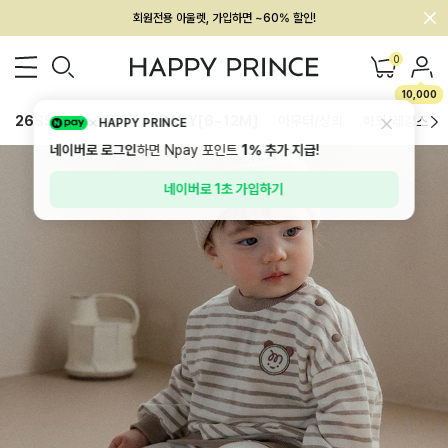
회원전용 아울렛, 가입하면 ~60% 할인!
멤버십 최대 28,000원 혜택
0
10,000
26SS 신상
BEST
BABY[6~12M]
아우터/상의
하의/레깅스
HAPPY PRINCE
네이버로 로그인
하면 Npay 포인트
1%
추가 지급!
네이버로 1초 가입하기