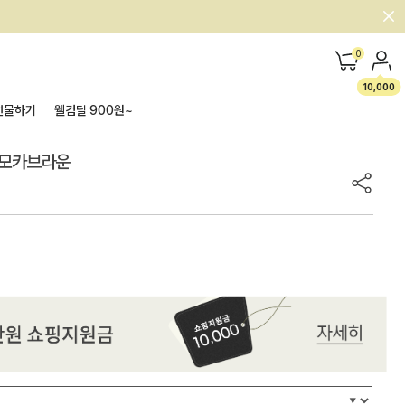
0
10,000
선물하기
웰컴딜 900원~
_모카브라운