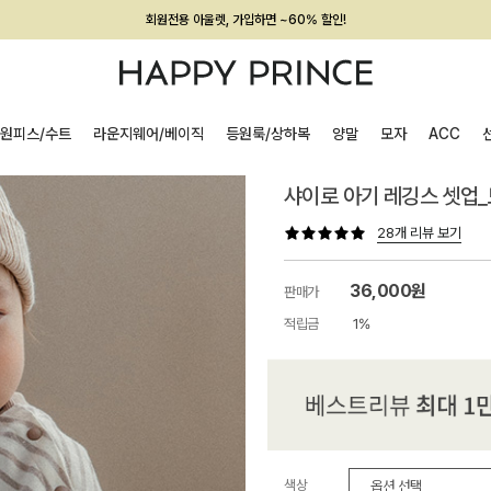
회원전용 아울렛, 가입하면 ~60% 할인!
멤버십 최대 28,000원 혜택
원피스/수트
라운지웨어/베이직
등원룩/상하복
양말
모자
ACC
샤이로 아기 레깅스 셋업
28개 리뷰 보기
36,000원
판매가
적립금
1%
색상