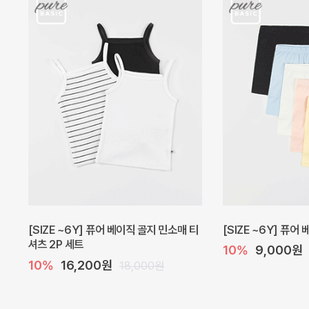
캐더린 뷔스티에 미니 아기 원피스
[SIZE ~6Y] 베르
10%
24,300원
10%
28,800원
27,000원