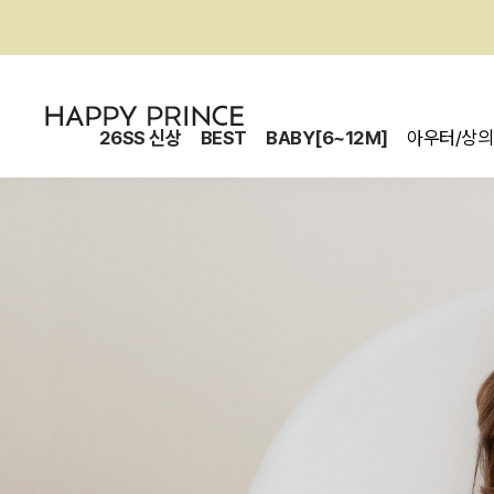
26SS 신상
BEST
BABY[6~12M]
아우터/상의