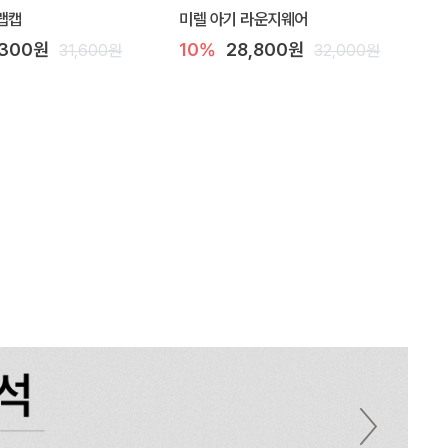
랩캡
미렐 아기 라운지웨어
,300원
10%
28,800원
31,600원
32,000원