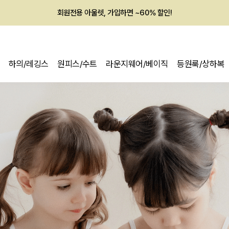
회원전용 아울렛, 가입하면 ~60% 할인!
멤버십 최대 28,000원 혜택
하의/레깅스
원피스/수트
라운지웨어/베이직
등원룩/상하복