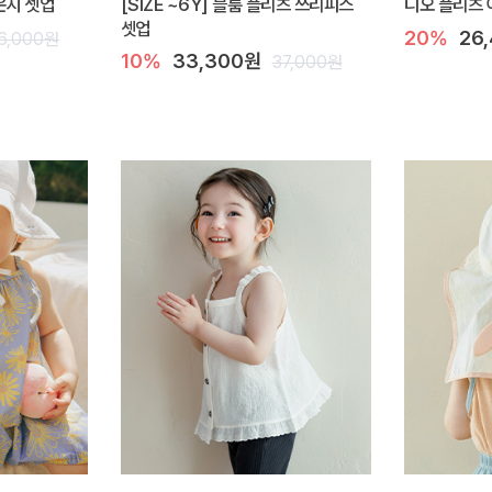
라운지 셋업
[SIZE ~6Y] 블룸 플리츠 쓰리피스
디오 플리츠 
셋업
20%
26
6,000원
10%
33,300원
37,000원