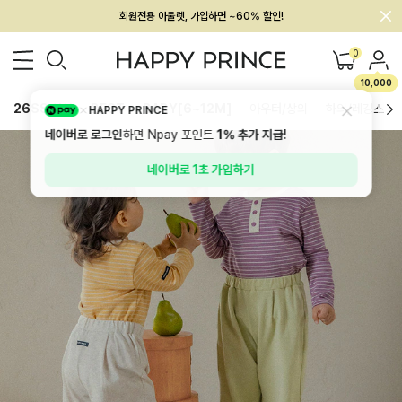
멤버십 최대 28,000원 혜택
0
10,000
26SS 신상
BEST
BABY[6~12M]
아우터/상의
하의/레깅스
HAPPY PRINCE
네이버로 로그인
하면 Npay 포인트
1%
추가 지급!
네이버로 1초 가입하기