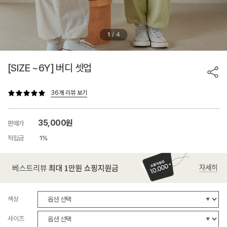
/
1
4
[SIZE ~6Y] 버디 셋업
36개 리뷰 보기
35,000원
판매가
적립금
1%
색상
사이즈