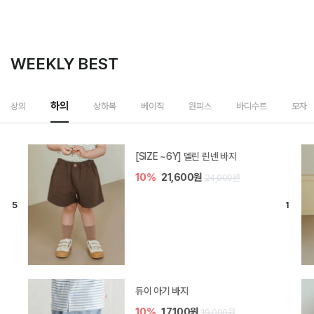
WEEKLY BEST
하의
상의
상하복
베이직
원피스
바디수트
모자
[SIZE ~6Y] 델린 린넨 바지
10%
21,600원
24,000원
듀이 아기 바지
10%
17,100원
19,000원