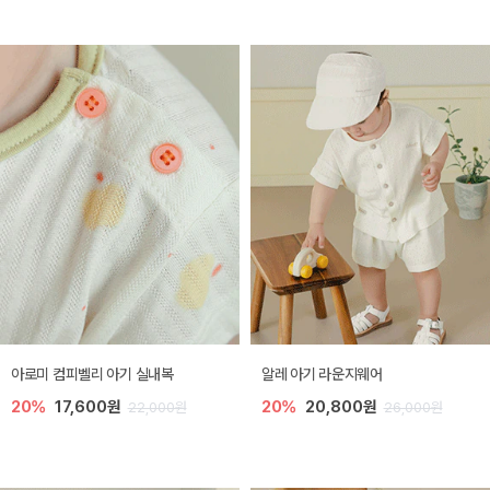
아로미 컴피벨리 아기 실내복
알레 아기 라운지웨어
20%
17,600원
20%
20,800원
22,000원
26,000원