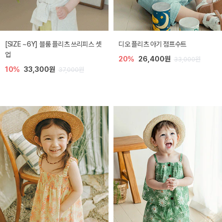
[SIZE ~6Y] 블룸 플리츠 쓰리피스 셋
디오 플리츠 아기 점프수트
업
20%
26,400원
33,000원
10%
33,300원
37,000원