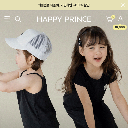
회원전용 아울렛, 가입하면 ~60% 할인!
멤버십 최대 28,000원 혜택
0
10,000
26SS 신상
BEST
BABY[6~12M]
아우터/상의
하의/레깅스