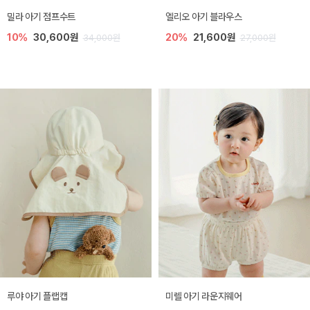
밀라 아기 점프수트
엘리오 아기 블라우스
10%
30,600원
20%
21,600원
34,000원
27,000원
루야 아기 플랩캡
미렐 아기 라운지웨어