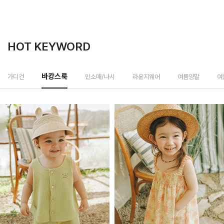
HOT KEYWORD
민소매/나시
가디건
바캉스룩
라운지웨어
여름양말
여