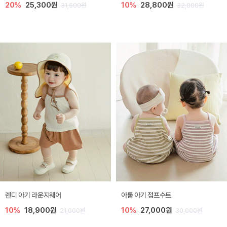
20%
25,300원
10%
28,800원
31,600원
32,000원
렌디 아기 라운지웨어
아롬 아기 점프수트
10%
18,900원
10%
27,000원
21,000원
30,000원