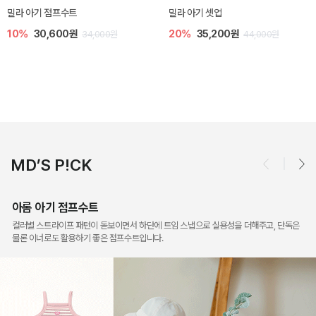
토닉 아기 민소매 티셔츠
베티 니트 아기 민소매 티셔츠
20%
11,200원
10%
24,300원
14,000원
27,000원
MD’S P!CK
아롬 아기 점프수트
컬러별 스트라이프 패턴이 돋보이면서 하단에 트임 스냅으로 실용성을 더해주고, 단독은
물론 이너로도 활용하기 좋은 점프수트입니다.