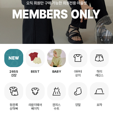
5
/
6
아우터
하의
26SS
BEST
BABY
상의
레깅스
신상
등원룩
라운지웨어
원피스
양말
모자
상하복
베이직
수트