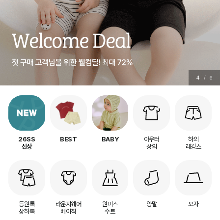
5
/
6
아우터
하의
26SS
BEST
BABY
상의
레깅스
신상
등원룩
라운지웨어
원피스
양말
모자
상하복
베이직
수트