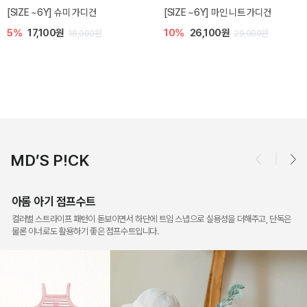
밀라 아기 점프수트
밀라 아기 셋업
10%
30,600원
20%
35,200원
34,000원
44,000원
MD’S P!CK
아롬 아기 점프수트
컬러별 스트라이프 패턴이 돋보이면서 하단에 트임 스냅으로 실용성을 더해주고, 단독은
물론 이너로도 활용하기 좋은 점프수트입니다.