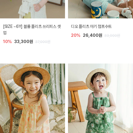
[SIZE ~6Y] 블룸 플리츠 쓰리피스 셋
디오 플리츠 아기 점프수트
업
20%
26,400원
33,000원
10%
33,300원
37,000원