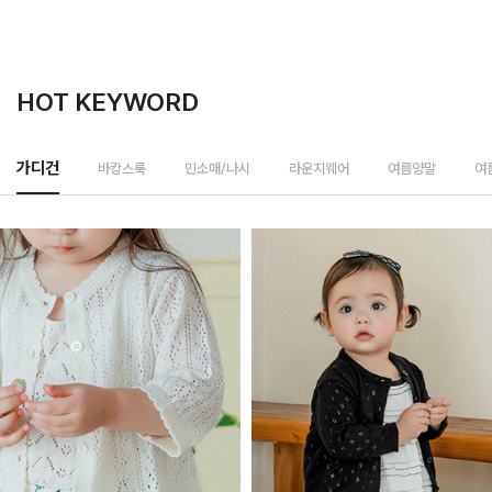
HOT KEYWORD
바캉스룩
가디건
민소매/나시
라운지웨어
여름양말
여