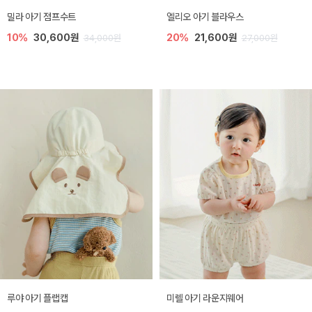
밀라 아기 점프수트
엘리오 아기 블라우스
10%
30,600원
20%
21,600원
34,000원
27,000원
루야 아기 플랩캡
미렐 아기 라운지웨어