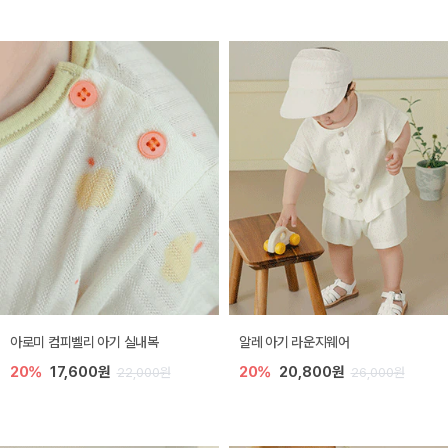
아로미 컴피벨리 아기 실내복
알레 아기 라운지웨어
20%
17,600원
20%
20,800원
22,000원
26,000원