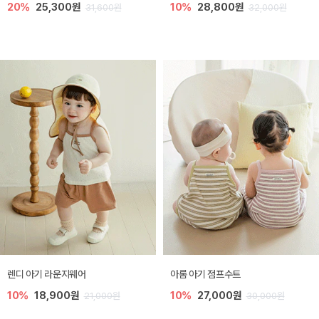
20%
25,300원
10%
28,800원
31,600원
32,000원
렌디 아기 라운지웨어
아롬 아기 점프수트
10%
18,900원
10%
27,000원
21,000원
30,000원