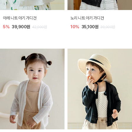
[SIZE ~6Y] 로메이 라운지 셋업
밀라 아기 원피스
10%
23,400원
20%
27,200원
26,000원
34,000원