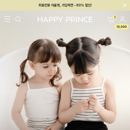
회원전용 아울렛, 가입하면 ~60% 할인!
멤버십 최대 28,000원 혜택
0
10,000
26SS 신상
BEST
BABY[6~12M]
아우터/상의
하의/레깅스