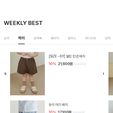
WEEKLY BEST
하의
상의
상하복
베이직
원피스
바디수트
모자
[SIZE ~6Y] 델린 린넨 바지
10%
21,600원
24,000원
듀이 아기 바지
10%
17,100원
19,000원