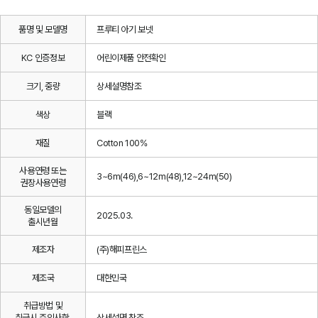
품명 및 모델명
프루티 아기 보넷
KC 인증정보
어린이제품 안전확인
크기, 중량
상세설명참조
색상
블랙
재질
Cotton 100%
사용연령 또는
3~6m(46),6~12m(48),12~24m(50)
권장사용연령
동일모델의
2025.03.
출시년월
제조자
(주)해피프린스
제조국
대한민국
취급방법 및
취급시 주의사항,
상세설명 참조