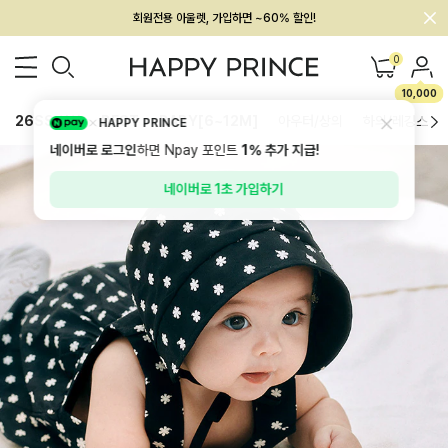
회원전용 아울렛, 가입하면 ~60% 할인!
멤버십 최대 28,000원 혜택
0
10,000
26SS 신상
BEST
BABY[6~12M]
아우터/상의
하의/레깅스
HAPPY PRINCE
네이버로 로그인
하면 Npay 포인트
1%
추가 지급!
네이버로 1초 가입하기