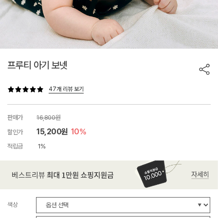
프루티 아기 보넷
47개 리뷰 보기
판매가
16,800원
15,200원
10%
할인가
적립금
1%
색상