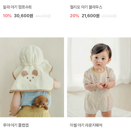
밀라 아기 점프수트
엘리오 아기 블라우스
10%
30,600원
20%
21,600원
34,000원
27,000원
루야 아기 플랩캡
미렐 아기 라운지웨어