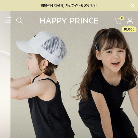
회원전용 아울렛, 가입하면 ~60% 할인!
멤버십 최대 28,000원 혜택
0
10,000
26SS 신상
BEST
BABY[6~12M]
아우터/상의
하의/레깅스