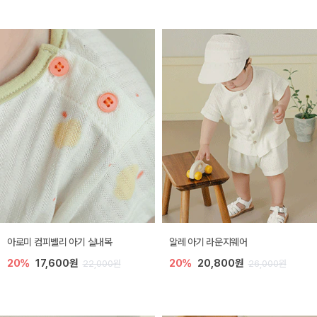
아로미 컴피벨리 아기 실내복
알레 아기 라운지웨어
20%
17,600원
20%
20,800원
22,000원
26,000원