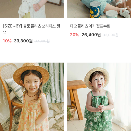
[SIZE ~6Y] 블룸 플리츠 쓰리피스 셋
디오 플리츠 아기 점프수트
업
20%
26,400원
33,000원
10%
33,300원
37,000원