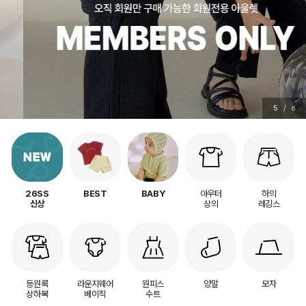
5
/
6
아우터
하의
26SS
BEST
BABY
상의
레깅스
신상
등원룩
라운지웨어
원피스
양말
모자
상하복
베이직
수트