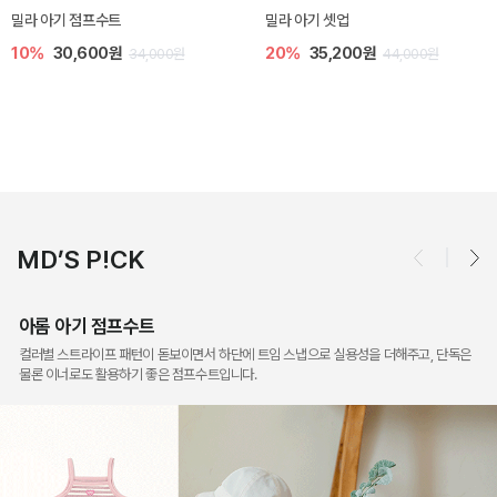
토닉 아기 민소매 티셔츠
베티 니트 아기 민소매 티셔츠
20%
11,200원
10%
24,300원
14,000원
27,000원
MD’S P!CK
아롬 아기 점프수트
컬러별 스트라이프 패턴이 돋보이면서 하단에 트임 스냅으로 실용성을 더해주고, 단독은
물론 이너로도 활용하기 좋은 점프수트입니다.