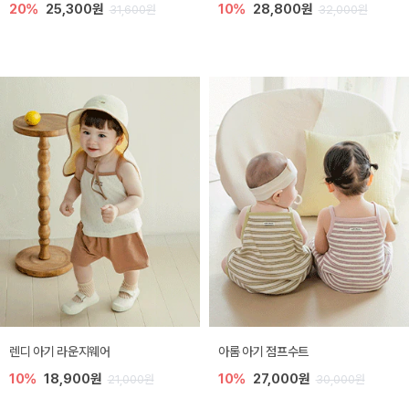
20%
25,300원
10%
28,800원
31,600원
32,000원
렌디 아기 라운지웨어
아롬 아기 점프수트
10%
18,900원
10%
27,000원
21,000원
30,000원