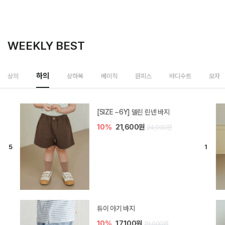
WEEKLY BEST
하의
상의
상하복
베이직
원피스
바디수트
모자
[SIZE ~6Y] 델린 린넨 바지
10%
21,600원
24,000원
듀이 아기 바지
10%
17,100원
19,000원