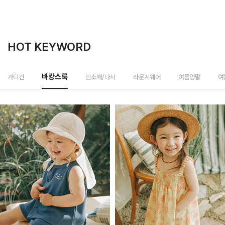
HOT KEYWORD
민소매/나시
가디건
바캉스룩
라운지웨어
여름양말
여