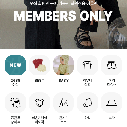
5
/
6
아우터
하의
26SS
BEST
BABY
상의
레깅스
신상
등원룩
라운지웨어
원피스
양말
모자
상하복
베이직
수트