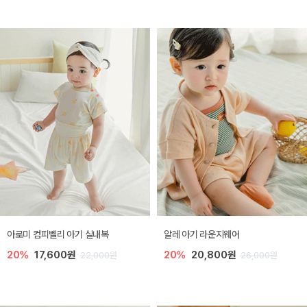
아로미 컴피벨리 아기 실내복
알레 아기 라운지웨어
20%
17,600원
20%
20,800원
22,000원
26,000원