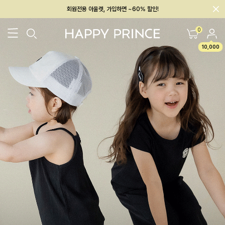
회원전용 아울렛, 가입하면 ~60% 할인!
멤버십 최대 28,000원 혜택
0
10,000
26SS 신상
BEST
BABY[6~12M]
아우터/상의
하의/레깅스