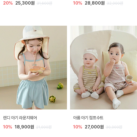
20%
25,300원
10%
28,800원
31,600원
32,000원
렌디 아기 라운지웨어
아롬 아기 점프수트
10%
18,900원
10%
27,000원
21,000원
30,000원