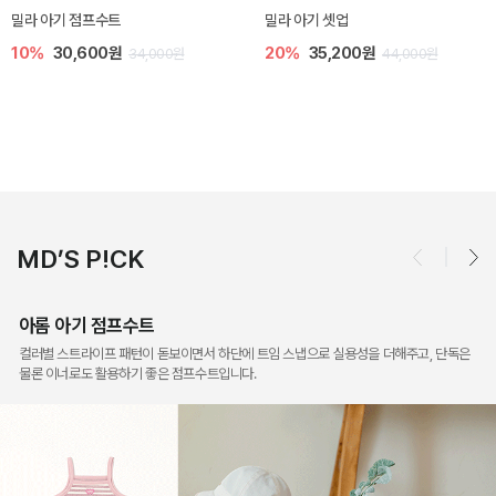
토닉 아기 민소매 티셔츠
베티 니트 아기 민소매 티셔츠
20%
11,200원
10%
24,300원
14,000원
27,000원
MD’S P!CK
아롬 아기 점프수트
컬러별 스트라이프 패턴이 돋보이면서 하단에 트임 스냅으로 실용성을 더해주고, 단독은
물론 이너로도 활용하기 좋은 점프수트입니다.