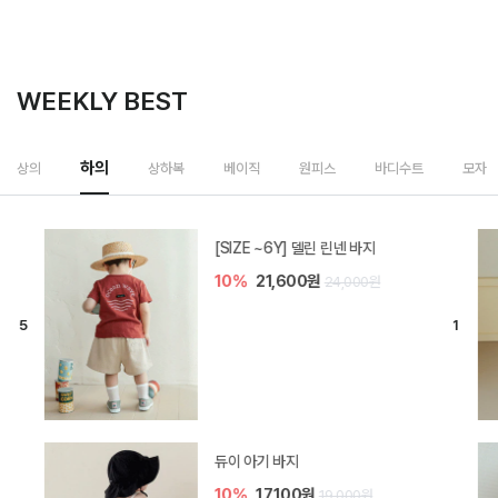
WEEKLY BEST
하의
상의
상하복
베이직
원피스
바디수트
모자
[SIZE ~6Y] 델린 린넨 바지
10%
21,600원
24,000원
듀이 아기 바지
10%
17,100원
19,000원