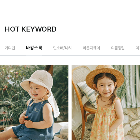
HOT KEYWORD
민소매/나시
가디건
바캉스룩
라운지웨어
여름양말
여