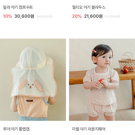
밀라 아기 점프수트
엘리오 아기 블라우스
10%
30,600원
20%
21,600원
34,000원
27,000원
루야 아기 플랩캡
미렐 아기 라운지웨어