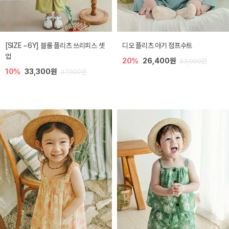
[SIZE ~6Y] 블룸 플리츠 쓰리피스 셋
디오 플리츠 아기 점프수트
업
20%
26,400원
33,000원
10%
33,300원
37,000원