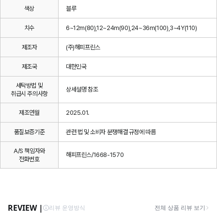
색상
블루
치수
6~12m(80),12~24m(90),24~36m(100),3~4Y(110)
제조자
(주)해피프린스
제조국
대한민국
세탁방법 및
상세설명 참조
취급시 주의사항
제조연월
2025.01.
품질보증기준
관련 법 및 소비자 분쟁해결 규정에 따름
A/S 책임자와
해피프린스/1668-1570
전화번호