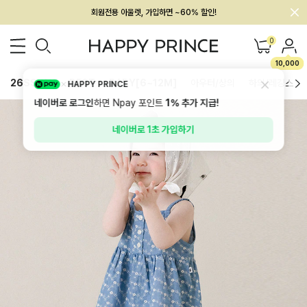
회원전용 아울렛, 가입하면 ~60% 할인!
멤버십 최대 28,000원 혜택
0
10,000
26SS 신상
BEST
BABY[6~12M]
아우터/상의
하의/레깅스
HAPPY PRINCE
네이버로 로그인
하면 Npay 포인트
1%
추가 지급!
네이버로 1초 가입하기